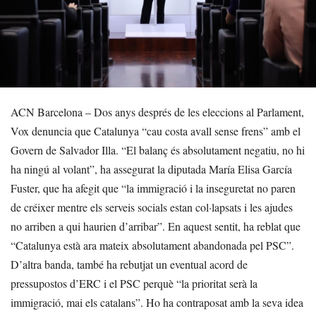
ACN Barcelona – Dos anys després de les eleccions al Parlament,
Vox denuncia que Catalunya “cau costa avall sense frens” amb el
Govern de Salvador Illa. “El balanç és absolutament negatiu, no hi
ha ningú al volant”, ha assegurat la diputada María Elisa García
Fuster, que ha afegit que “la immigració i la inseguretat no paren
de créixer mentre els serveis socials estan col·lapsats i les ajudes
no arriben a qui haurien d’arribar”. En aquest sentit, ha reblat que
“Catalunya està ara mateix absolutament abandonada pel PSC”.
D’altra banda, també ha rebutjat un eventual acord de
pressupostos d’ERC i el PSC perquè “la prioritat serà la
immigració, mai els catalans”. Ho ha contraposat amb la seva idea