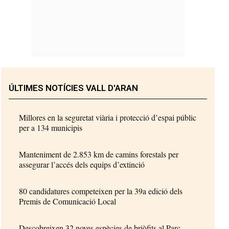
ÚLTIMES NOTÍCIES VALL D'ARAN
Millores en la seguretat viària i protecció d’espai públic
per a 134 municipis
Manteniment de 2.853 km de camins forestals per
assegurar l’accés dels equips d’extinció
80 candidatures competeixen per la 39a edició dels
Premis de Comunicació Local
Descobreixen 32 noves espècies de briòfits al Parc