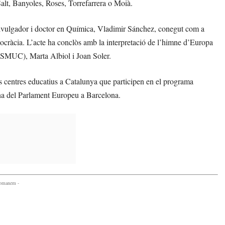
Salt, Banyoles, Roses, Torrefarrera o Moià.
el divulgador i doctor en Química, Vladimir Sánchez, conegut com a
cràcia. L’acte ha conclòs amb la interpretació de l’himne d’Europa
ESMUC), Marta Albiol i Joan Soler.
s centres educatius a Catalunya que participen en el programa
na del Parlament Europeu a Barcelona.
comanem -