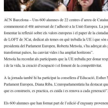
ACN Barcelona – Uns 600 alumnes de 22 centres d’arreu de Cataluny
commemorat el 40è aniversari de l’adhesió a la Unió Europea. La jor
fomentar la reflexió sobre els valors europeus i el paper de la ciutadan
de LOFT de 3Cat, dedicat als temes en què treballa la UE i que són d’
presidenta del Parlament Europeu, Roberta Metsola, s’ha adreçat als 
transformat països, ha canviat vides i ha ampliat horitzons”.
Metsola ha recordat als participants que la UE treballa per donar respo
i de la vida, la creació d’ocupació i el foment de la competitivitat.
A la jornada també hi ha participat la consellera d’Educació, Esther 
Parlament Europeu, Diana Riba. L’europarlamentària ha destacat que 
que es construeix, es practica, es cuida i es renova a cada generació”
Els 600 alumnes que han format part de l’edició d’enguany provenen