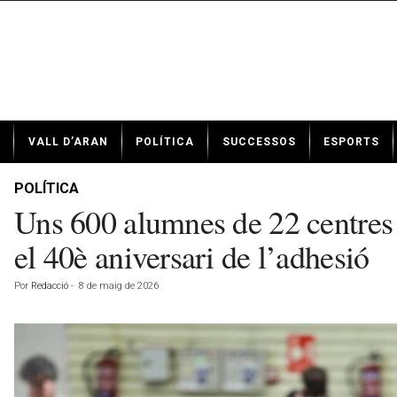
N
VALL D’ARAN
POLÍTICA
SUCCESSOS
ESPORTS
o
t
í
POLÍTICA
c
Uns 600 alumnes de 22 centres
i
e
el 40è aniversari de l’adhesió
s
d
Por
Redacció
-
8 de maig de 2026
e
V
a
l
l
d