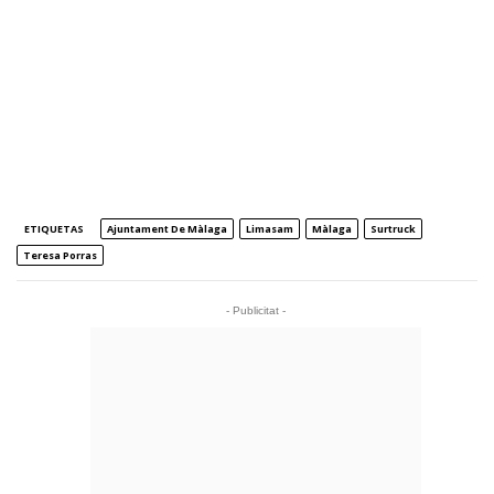
ETIQUETAS
Ajuntament De Màlaga
Limasam
Màlaga
Surtruck
Teresa Porras
- Publicitat -