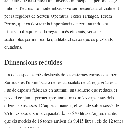
actuació que ha suposat una inversió municipal superior als 4,2
milions d’euros. La modernització va ser presentada oficialment
per la regidora de Serveis Operatius, Festes i Platges, Teresa
Porras, que va destacar la importància de continuar dotant
Limasam d’equips cada vegada més eficients, versàtils i
sostenibles per millorar la qualitat del servei que es presta als
ciutadans.
Dimensions reduïdes
Un dels aspectes més destacats de les cisternes carrossades per
Surtruck és l’optimització de les capacitats de càrrega gràcies a
l’ús de dipòsits fabricats en alumini, una solució que redueix el
pes del conjunt i permet aprofitar al màxim les capacitats dels
diferents xassissos. D’aquesta manera, el vehicle sobre xassís de
26 tones assoleix una capacitat de 16.570 litres d’aigua, mentre
que els models de 16 tones arriben als 9.415 litres i els de 12 tones