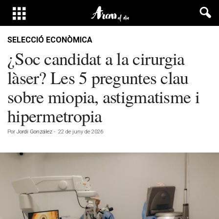
SELECCIÓ ECONÒMICA
¿Soc candidat a la cirurgia
làser? Les 5 preguntes clau
sobre miopia, astigmatisme i
hipermetropia
Por
Jordi González
-
22 de juny de 2026