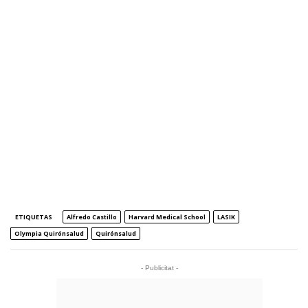
ETIQUETAS
Alfredo Castillo
Harvard Medical School
LASIK
Olympia Quirónsalud
Quirónsalud
- Publicitat -