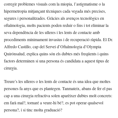
corregir problemes visuals com la miopia, l’astigmatisme o la
hipermetropia mitjançant tècniques cada vegada més precises,
segures i personalitzades. Gràcies als avenços tecnològics en
oftalmologia, molts pacients poden reduir o fins i tot eliminar la
seva dependència de les ulleres i les lents de contacte amb
procediments mínimament invasius i de recuperació ràpida. El Dr.
Alfredo Castillo, cap del Servei d’Oftalmologia d’Olympia
Quirónsalud, explica quins són els dubtes més freqüents i quins
factors determinen si una persona és candidata a aquest tipus de
cirurgia.
Treure’s les ulleres o les lents de contacte és una idea que moltes
persones fa anys que es plantegen. Tanmateix, abans de fer el pas
cap a una cirurgia refractiva solen aparèixer dubtes molt concrets:
em farà mal?, tornaré a veure-hi bé?, es pot operar qualsevol
persona?, i si tinc molta graduació?