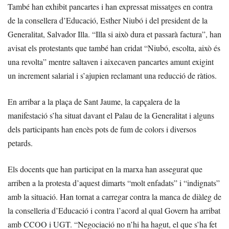
També han exhibit pancartes i han expressat missatges en contra
de la consellera d’Educació, Esther Niubó i del president de la
Generalitat, Salvador Illa. “Illa si això dura et passarà factura”, han
avisat els protestants que també han cridat “Niubó, escolta, això és
una revolta” mentre saltaven i aixecaven pancartes amunt exigint
un increment salarial i s’ajupien reclamant una reducció de ràtios.
En arribar a la plaça de Sant Jaume, la capçalera de la
manifestació s’ha situat davant el Palau de la Generalitat i alguns
dels participants han encès pots de fum de colors i diversos
petards.
Els docents que han participat en la marxa han assegurat que
arriben a la protesta d’aquest dimarts “molt enfadats” i “indignats”
amb la situació. Han tornat a carregar contra la manca de diàleg de
la conselleria d’Educació i contra l’acord al qual Govern ha arribat
amb CCOO i UGT. “Negociació no n’hi ha hagut, el que s’ha fet