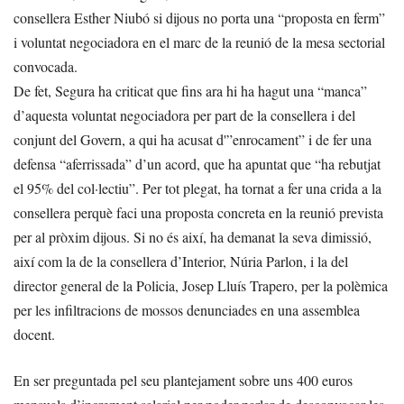
consellera Esther Niubó si dijous no porta una “proposta en ferm”
i voluntat negociadora en el marc de la reunió de la mesa sectorial
convocada.
De fet, Segura ha criticat que fins ara hi ha hagut una “manca”
d’aquesta voluntat negociadora per part de la consellera i del
conjunt del Govern, a qui ha acusat d'”enrocament” i de fer una
defensa “aferrissada” d’un acord, que ha apuntat que “ha rebutjat
el 95% del col·lectiu”. Per tot plegat, ha tornat a fer una crida a la
consellera perquè faci una proposta concreta en la reunió prevista
per al pròxim dijous. Si no és així, ha demanat la seva dimissió,
així com la de la consellera d’Interior, Núria Parlon, i la del
director general de la Policia, Josep Lluís Trapero, per la polèmica
per les infiltracions de mossos denunciades en una assemblea
docent.
En ser preguntada pel seu plantejament sobre uns 400 euros