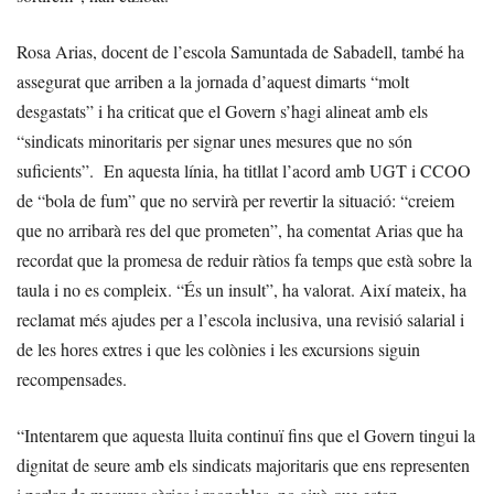
Rosa Arias, docent de l’escola Samuntada de Sabadell, també ha
assegurat que arriben a la jornada d’aquest dimarts “molt
desgastats” i ha criticat que el Govern s’hagi alineat amb els
“sindicats minoritaris per signar unes mesures que no són
suficients”. En aquesta línia, ha titllat l’acord amb UGT i CCOO
de “bola de fum” que no servirà per revertir la situació: “creiem
que no arribarà res del que prometen”, ha comentat Arias que ha
recordat que la promesa de reduir ràtios fa temps que està sobre la
taula i no es compleix. “És un insult”, ha valorat. Així mateix, ha
reclamat més ajudes per a l’escola inclusiva, una revisió salarial i
de les hores extres i que les colònies i les excursions siguin
recompensades.
“Intentarem que aquesta lluita continuï fins que el Govern tingui la
dignitat de seure amb els sindicats majoritaris que ens representen