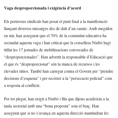
Vaga desproporcionada i exigència d’acord
Els portaveus sindicals han posat el punt final a la manifestació
llançant diversos missatges des de dalt d’un camió. Amb megàfon
en mà, han assegurat que el 70% de la comunitat educativa ha
secundat aquesta vaga i han criticat que la consellera Niubó hagi
titllat les 17 jornades de mobilitzacions convocades de
“desproporcionades”. Han advertit la responsable d’Educació que
el que és “desproporcionat” són la manca de recursos i les
elevades ràtios. També han carregat contra el Govern per “prendre
decisions d’esquena” i per recórrer a la “persecució policial” com
a resposta al conflicte.
Per tot plegat, han exigit a Niubó i Illa que dijous acudeixin a la
taula sectorial amb una “bona proposta” sota el braç. Han
assegurat que si no s’avança en aquesta direcció mantindran les