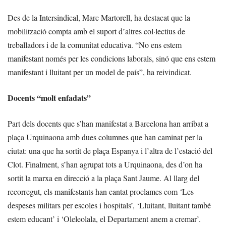
Des de la Intersindical, Marc Martorell, ha destacat que la
mobilització compta amb el suport d’altres col·lectius de
treballadors i de la comunitat educativa. “No ens estem
manifestant només per les condicions laborals, sinó que ens estem
manifestant i lluitant per un model de país”, ha reivindicat.
Docents “molt enfadats”
Part dels docents que s’han manifestat a Barcelona han arribat a
plaça Urquinaona amb dues columnes que han caminat per la
ciutat: una que ha sortit de plaça Espanya i l’altra de l’estació del
Clot. Finalment, s’han agrupat tots a Urquinaona, des d’on ha
sortit la marxa en direcció a la plaça Sant Jaume. Al llarg del
recorregut, els manifestants han cantat proclames com ‘Les
despeses militars per escoles i hospitals’, ‘Lluitant, lluitant també
estem educant’ i ‘Oleleolala, el Departament anem a cremar’.