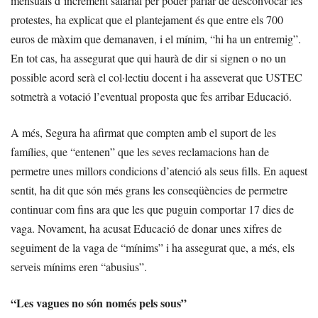
mensuals d’increment salarial per poder parlar de desconvocar les
protestes, ha explicat que el plantejament és que entre els 700
euros de màxim que demanaven, i el mínim, “hi ha un entremig”.
En tot cas, ha assegurat que qui haurà de dir si signen o no un
possible acord serà el col·lectiu docent i ha asseverat que USTEC
sotmetrà a votació l’eventual proposta que fes arribar Educació.
A més, Segura ha afirmat que compten amb el suport de les
famílies, que “entenen” que les seves reclamacions han de
permetre unes millors condicions d’atenció als seus fills. En aquest
sentit, ha dit que són més grans les conseqüències de permetre
continuar com fins ara que les que puguin comportar 17 dies de
vaga. Novament, ha acusat Educació de donar unes xifres de
seguiment de la vaga de “mínims” i ha assegurat que, a més, els
serveis mínims eren “abusius”.
“Les vagues no són només pels sous”