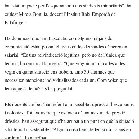
ha estat un pacte per l’esquena amb dos sindicats minoritaris”, ha
criticat Mireia Bonilla, docent l’Institut Baix Empordà de
Palafrugell.
Ha denunciat que tant l’executiu com alguns mitjans de
comunicació estan posant el focus en les demandes d’increment
salarial. “És una reivindicació legítima, però no és l’única que
tenim”, ha remarcat la mestra. “Que vinguin un dia a les aules i
vegin en quina situació ens trobem, amb 30 alumnes que
necessiten atencions individualitzades cada un. Com volen que
fem aquesta feina?”, s’ha preguntat.
Els docents també s’han referit a la possible supressió d’excursions
i colònies. Tot i admetre que es tracta d’una mesura de pressió
dràstica, han assegurat que s’ha arribat a un punt en què la situació
s’ha tornat insostenible: “Alguna cosa hem de fer, si no no ens en
sortirem”, han etzibat.