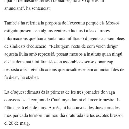
i parlar de mesures sèries i raonables, no això que estan
anunciant”, ha sentenciat.
També s’ha referit a la proposta de l’executiu perquè els Mossos
estiguin presents en alguns centres eductius i a les darreres
informacions que han apuntat una infiltració d’agents a assemblees
de sindicats d’educació. “Rebutgem l’estil de com volen dirigir
aquesta lluita amb repressió, posant mossos a instituts quan ningú
els ha demanat i infiltrant-los en assemblees sense donar cap
resposta a les reivindicacions que nosaltres estem anunciant des de
fa dies”, ha etzibat.
La d’aquest dimarts és la primera de les tres jornades de vaga
convocades al conjunt de Catalunya durant el tercer trimestre. La
última serà el 5 de juny. A més, hi ha convocades dues jornades
més per cada territori i un nou dia d’aturada de les escoles bressol
el 20 de maig.