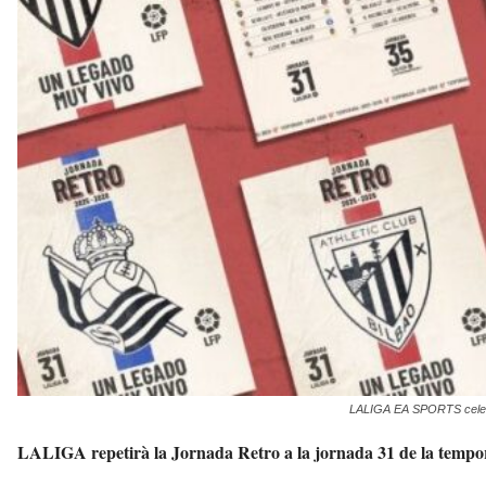
'
A
r
a
n
a
v
u
i
LALIGA EA SPORTS celebra
LALIGA repetirà la Jornada Retro a la jornada 31 de la tempo