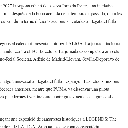
027 la segona edició de la seva Jornada Retro, una iniciativa
ue torna després de la bona acollida de la temporada passada, quan les
 es van dur a terme diferents accions vinculades al llegat del futbol
egons el calendari presentat ahir per LALIGA. La jornada inclourà,
 Santander contra el FC Barcelona. La jornada es completarà amb els
o-Reial Societat, Atlètic de Madrid-Llevant, Sevilla-Deportivo de
atge transversal al llegat del futbol espanyol. Les retransmissions
en dècades anteriors, mentre que PUMA va dissenyar una pilota
s plataformes i van incloure continguts vinculats a alguns dels
tjançant una exposició de samarretes històriques a LEGENDS: The
ocinadors de LALIGA. Amb aquesta segona convocatòria,