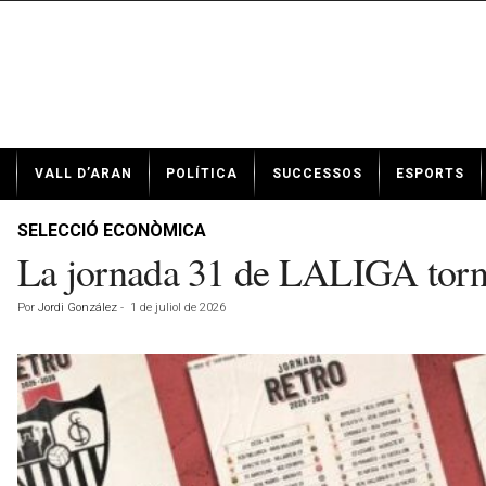
N
VALL D’ARAN
POLÍTICA
SUCCESSOS
ESPORTS
o
t
í
SELECCIÓ ECONÒMICA
c
La jornada 31 de LALIGA tornar
i
e
Por
Jordi González
-
1 de juliol de 2026
s
d
e
V
a
l
l
d