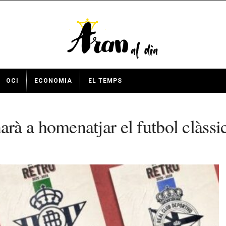
OCI
ECONOMIA
EL TEMPS
à a homenatjar el futbol clàssi