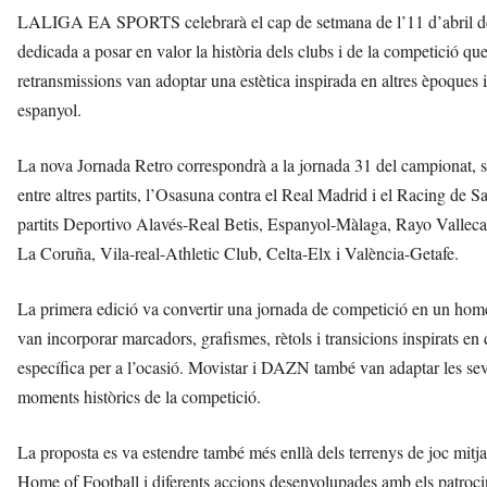
LALIGA EA SPORTS celebrarà el cap de setmana de l’11 d’abril de 2
dedicada a posar en valor la història dels clubs i de la competició q
retransmissions van adoptar una estètica inspirada en altres èpoques i
espanyol.
La nova Jornada Retro correspondrà a la jornada 31 del campionat, s
entre altres partits, l’Osasuna contra el Real Madrid i el Racing de
partits Deportivo Alavés-Real Betis, Espanyol-Màlaga, Rayo Vallecan
La Coruña, Vila-real-Athletic Club, Celta-Elx i València-Getafe.
La primera edició va convertir una jornada de competició en un homen
van incorporar marcadors, grafismes, rètols i transicions inspirats 
específica per a l’ocasió. Movistar i DAZN també van adaptar les seve
moments històrics de la competició.
La proposta es va estendre també més enllà dels terrenys de joc mi
Home of Football i diferents accions desenvolupades amb els patr