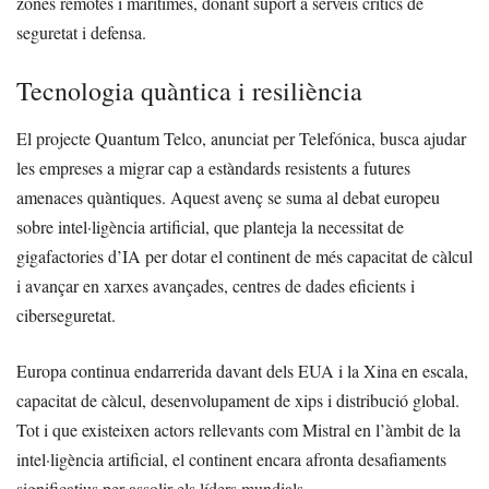
zones remotes i marítimes, donant suport a serveis crítics de
seguretat i defensa.
Tecnologia quàntica i resiliència
El projecte Quantum Telco, anunciat per Telefónica, busca ajudar
les empreses a migrar cap a estàndards resistents a futures
amenaces quàntiques. Aquest avenç se suma al debat europeu
sobre intel·ligència artificial, que planteja la necessitat de
gigafactories d’IA per dotar el continent de més capacitat de càlcul
i avançar en xarxes avançades, centres de dades eficients i
ciberseguretat.
Europa continua endarrerida davant dels EUA i la Xina en escala,
capacitat de càlcul, desenvolupament de xips i distribució global.
Tot i que existeixen actors rellevants com Mistral en l’àmbit de la
intel·ligència artificial, el continent encara afronta desafiaments
significatius per assolir els líders mundials.