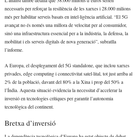
L’anàlisi també detalla que 38.000 milions d’euros serien
necessaris per reforçar la resiliència de les xarxes i 28.000 milions
més per habilitar serveis basats en intel·ligència artificial. “El 5G
avançat no és només una millora de velocitat per al consumidor,
sinó una infraestructura essencial per a la indústria, la defensa, la
mobilitat i els serveis digitals de nova generació”, subratlla
l’informe.
A Europa, el desplegament del 5G standalone, que inclou xarxes
privades, edge computing i connectivitat satel·lital, tot just arriba al
2% de la població, davant del 80% a la Xina i prop del 50% a
l’Índia. Aquesta situació evidencia la necessitat d’accelerar la
inversió en tecnologies crítiques per garantir l’autonomia
tecnològica del continent.
Bretxa d’inversió
La dependència tecnològica d’Europa ha estat objecte de debat,