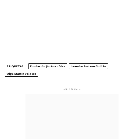
ETIQUETAS
Fundación Jiménez Díaz
Leandro Soriano Guillén
Olga Martín Velasco
- Publicitat -