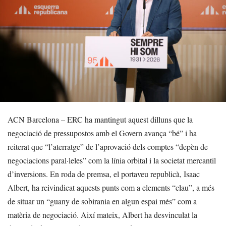
ACN Barcelona – ERC ha mantingut aquest dilluns que la
negociació de pressupostos amb el Govern avança “bé” i ha
reiterat que “l’aterratge” de l’aprovació dels comptes “depèn de
negociacions paral·leles” com la línia orbital i la societat mercantil
d’inversions. En roda de premsa, el portaveu republicà, Isaac
Albert, ha reivindicat aquests punts com a elements “clau”, a més
de situar un “guany de sobirania en algun espai més” com a
matèria de negociació. Així mateix, Albert ha desvinculat la