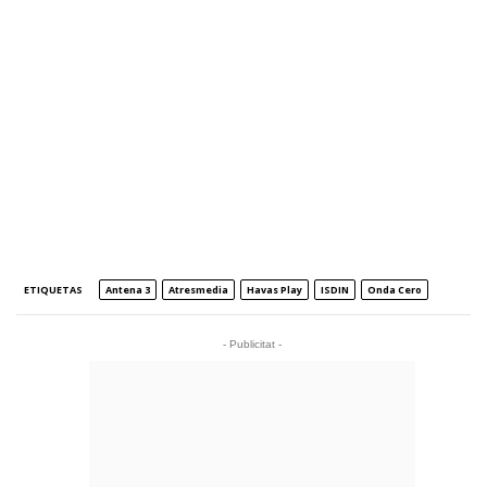
ETIQUETAS
Antena 3
Atresmedia
Havas Play
ISDIN
Onda Cero
- Publicitat -