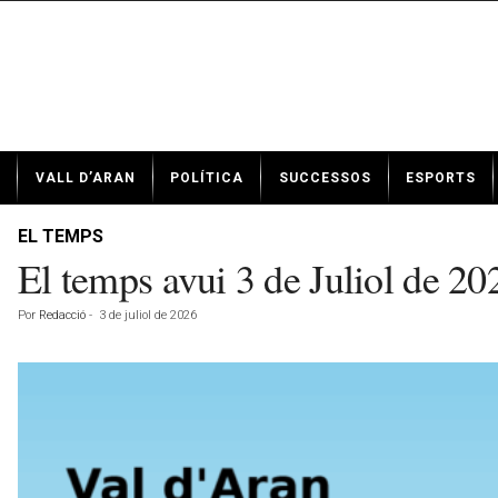
N
VALL D’ARAN
POLÍTICA
SUCCESSOS
ESPORTS
o
t
í
EL TEMPS
c
El temps avui 3 de Juliol de 
i
e
Por
Redacció
-
3 de juliol de 2026
s
d
e
V
a
l
l
d