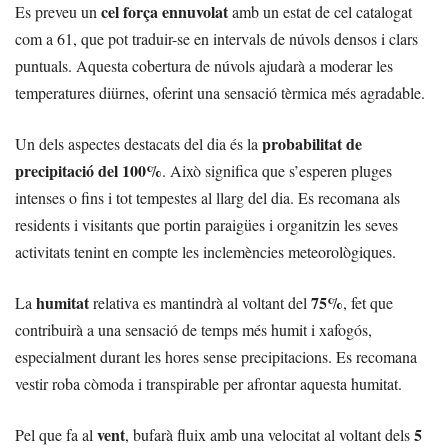
cel força ennuvolat
Es preveu un
amb un estat de cel catalogat
com a 61, que pot traduir-se en intervals de núvols densos i clars
puntuals. Aquesta cobertura de núvols ajudarà a moderar les
temperatures diürnes, oferint una sensació tèrmica més agradable.
probabilitat de
Un dels aspectes destacats del dia és la
precipitació del 100%
. Això significa que s’esperen pluges
intenses o fins i tot tempestes al llarg del dia. Es recomana als
residents i visitants que portin paraigües i organitzin les seves
activitats tenint en compte les inclemències meteorològiques.
humitat
75%
La
relativa es mantindrà al voltant del
, fet que
contribuirà a una sensació de temps més humit i xafogós,
especialment durant les hores sense precipitacions. Es recomana
vestir roba còmoda i transpirable per afrontar aquesta humitat.
vent
5
Pel que fa al
, bufarà fluix amb una velocitat al voltant dels