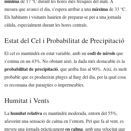
mínima
de 17 °C durant les hores més fresques del matí. A
màxima
mesura que avanci el dia, s’espera arribar a una
de 33 °C.
Els habitants i visitants haurien de preparar-se per a una jornada
càlida, especialment durant les hores centrals.
Estat del Cel i Probabilitat de Precipitació
codi de núvols
El cel es mantindrà en estat variable, amb un
que
s’estima en un 43%. No obstant això, la dada més destacable és la
probabilitat de precipitació
, que arriba fins al 90%. Així, és molt
probable que es produeixin pluges al llarg del dia, per la qual cosa
es recomana dur paraigües o impermeables.
Humitat i Vents
humitat relativa
La
es mantindrà moderada, entorn del 55%,
afavorint una sensació de calma en l’entorn. Pel que fa al vent, es
en calma
preveu una jornada pràcticament
, amb una velocitat que