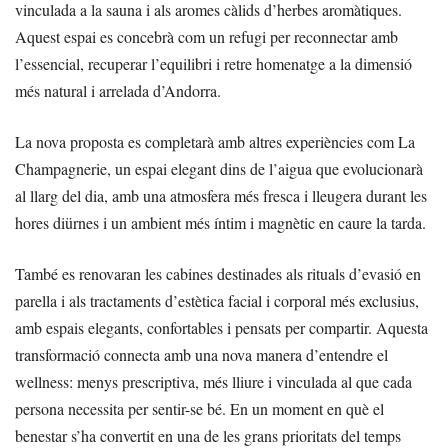
vinculada a la sauna i als aromes càlids d’herbes aromàtiques.
Aquest espai es concebrà com un refugi per reconnectar amb
l’essencial, recuperar l’equilibri i retre homenatge a la dimensió
més natural i arrelada d’Andorra.
La nova proposta es completarà amb altres experiències com La
Champagnerie, un espai elegant dins de l’aigua que evolucionarà
al llarg del dia, amb una atmosfera més fresca i lleugera durant les
hores diürnes i un ambient més íntim i magnètic en caure la tarda.
També es renovaran les cabines destinades als rituals d’evasió en
parella i als tractaments d’estètica facial i corporal més exclusius,
amb espais elegants, confortables i pensats per compartir. Aquesta
transformació connecta amb una nova manera d’entendre el
wellness: menys prescriptiva, més lliure i vinculada al que cada
persona necessita per sentir-se bé. En un moment en què el
benestar s’ha convertit en una de les grans prioritats del temps