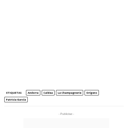
ETIQUETAS
Andorra
Caldea
La Champagnerie
Orígens
Patricia García
- Publicitat -