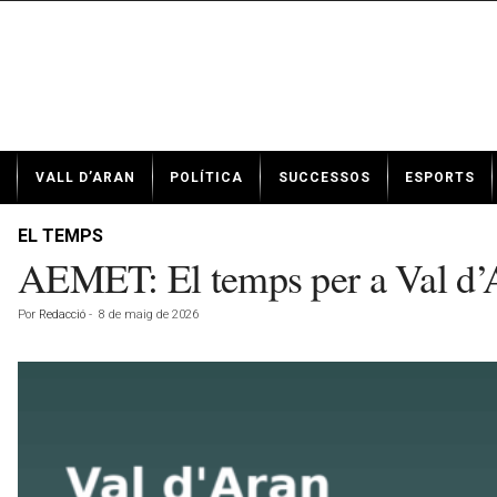
N
VALL D’ARAN
POLÍTICA
SUCCESSOS
ESPORTS
o
t
í
EL TEMPS
c
AEMET: El temps per a Val d’
i
e
Por
Redacció
-
8 de maig de 2026
s
d
e
V
a
l
l
d