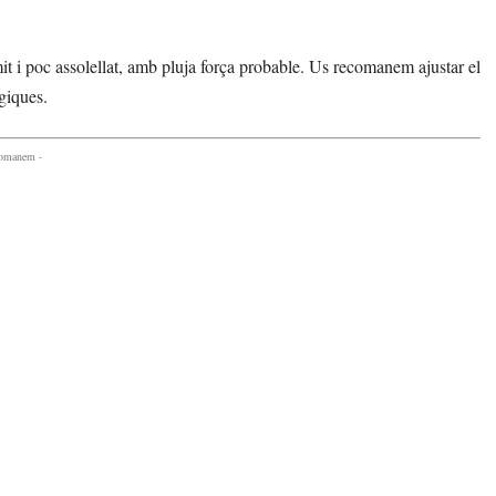
it i poc assolellat, amb pluja força probable. Us recomanem ajustar el
giques.
comanem -