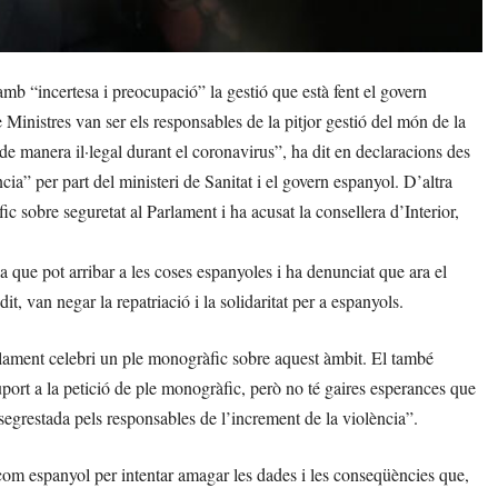
b “incertesa i preocupació” la gestió que està fent el govern
Ministres van ser els responsables de la pitjor gestió del món de la
e manera il·legal durant el coronavirus”, ha dit en declaracions des
ia” per part del ministeri de Sanitat i el govern espanyol. D’altra
ic sobre seguretat al Parlament i ha acusat la consellera d’Interior,
a que pot arribar a les coses espanyoles i ha denunciat que ara el
, van negar la repatriació i la solidaritat per a espanyols.
Parlament celebri un ple monogràfic sobre aquest àmbit. El també
port a la petició de ple monogràfic, però no té gaires esperances que
segrestada pels responsables de l’increment de la violència”.
 com espanyol per intentar amagar les dades i les conseqüències que,