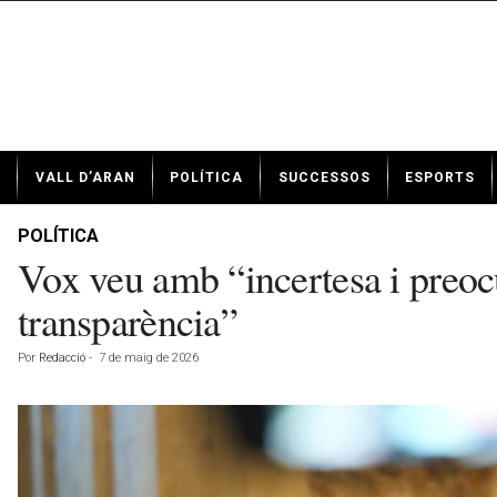
N
VALL D’ARAN
POLÍTICA
SUCCESSOS
ESPORTS
o
t
í
POLÍTICA
c
Vox veu amb “incertesa i preocup
i
e
transparència”
s
d
Por
Redacció
-
7 de maig de 2026
e
V
a
l
l
d