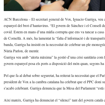
ACN Barcelona – El secretari general de Vox, Ignacio Garriga, veu am
espanyol del brot d’hantavirus. “El govern de Sánchez i el Consell de 
covid. Estem en mans d’una màfia corrupta que ens va tancar a casa d
de Cornellà. A més, ha lamentat la “falta d’informació i de transparènc
banda, Garriga ha insistit en la necessitat de celebrar un ple monogràf
Núria Parlon, de mentir.
Garriga veu amb “alerta màxima” la gestió d’una crisi sanitària com l
govern espanyol posa els ports a disposició del món quan, segons ha dit
Pel que fa al debat sobre seguretat, ha reiterat la necessitat que el 
president de Vox a la cambra catalana ha celebrat que el PPC doni su
s’acabi celebrant. Garriga denuncia que la Mesa del Parlament “està 
Així mateix, Garriga ha denunciat el “silenci” tant del govern català