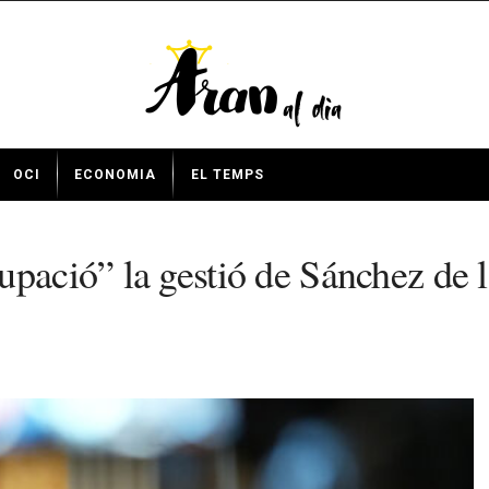
OCI
ECONOMIA
EL TEMPS
ació” la gestió de Sánchez de l’h