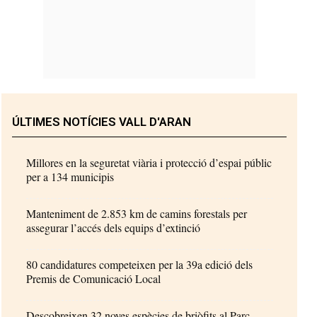
ÚLTIMES NOTÍCIES VALL D'ARAN
Millores en la seguretat viària i protecció d’espai públic
per a 134 municipis
Manteniment de 2.853 km de camins forestals per
assegurar l’accés dels equips d’extinció
80 candidatures competeixen per la 39a edició dels
Premis de Comunicació Local
Descobreixen 32 noves espècies de briòfits al Parc