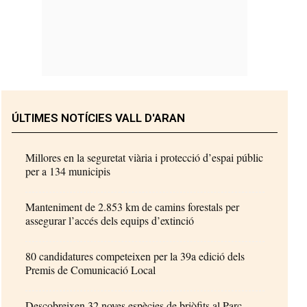
ÚLTIMES NOTÍCIES VALL D'ARAN
Millores en la seguretat viària i protecció d’espai públic
per a 134 municipis
Manteniment de 2.853 km de camins forestals per
assegurar l’accés dels equips d’extinció
80 candidatures competeixen per la 39a edició dels
Premis de Comunicació Local
Descobreixen 32 noves espècies de briòfits al Parc