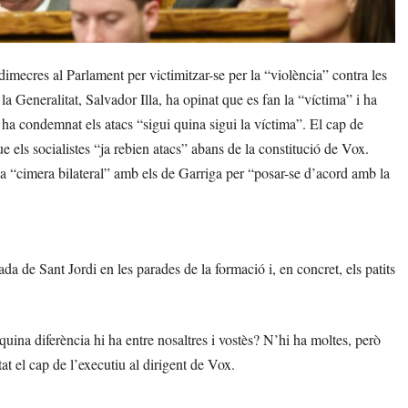
ecres al Parlament per victimitzar-se per la “violència” contra les
 la Generalitat, Salvador Illa, ha opinat que es fan la “víctima” i ha
, ha condemnat els atacs “sigui quina sigui la víctima”. El cap de
e els socialistes “ja rebien atacs” abans de la constitució de Vox.
 una “cimera bilateral” amb els de Garriga per “posar-se d’acord amb la
da de Sant Jordi en les parades de la formació i, en concret, els patits
quina diferència hi ha entre nosaltres i vostès? N’hi ha moltes, però
t el cap de l’executiu al dirigent de Vox.