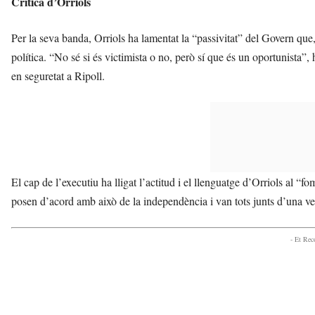
Crítica d’Orriols
Per la seva banda, Orriols ha lamentat la “passivitat” del Govern que,
política. “No sé si és victimista o no, però sí que és un oportunista”,
en seguretat a Ripoll.
El cap de l’executiu ha lligat l’actitud i el llenguatge d’Orriols al “f
posen d’acord amb això de la independència i van tots junts d’una vega
- Et Re