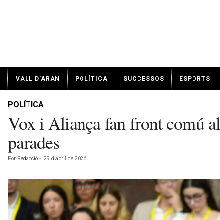
N
VALL D’ARAN
POLÍTICA
SUCCESSOS
ESPORTS
o
t
í
POLÍTICA
c
Vox i Aliança fan front comú al
i
e
parades
s
d
Por
Redacció
-
29 d'abril de 2026
e
V
a
l
l
d