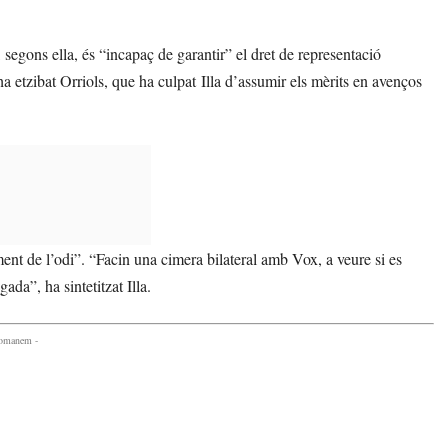
 segons ella, és “incapaç de garantir” el dret de representació
 ha etzibat Orriols, que ha culpat Illa d’assumir els mèrits en avenços
oment de l’odi”. “Facin una cimera bilateral amb Vox, a veure si es
da”, ha sintetitzat Illa.
comanem -