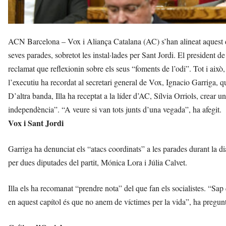
ACN Barcelona – Vox i Aliança Catalana (AC) s’han alineat aquest dim
seves parades, sobretot les instal·lades per Sant Jordi. El president de
reclamat que reflexionin sobre els seus “foments de l’odi”. Tot i això
l’executiu ha recordat al secretari general de Vox, Ignacio Garriga, qu
D’altra banda, Illa ha receptat a la líder d’AC, Sílvia Orriols, crear
independència”. “A veure si van tots junts d’una vegada”, ha afegit.
Vox i Sant Jordi
Garriga ha denunciat els “atacs coordinats” a les parades durant la dia
per dues diputades del partit, Mónica Lora i Júlia Calvet.
Illa els ha recomanat “prendre nota” del que fan els socialistes. “Sap 
en aquest capítol és que no anem de víctimes per la vida”, ha pregunta