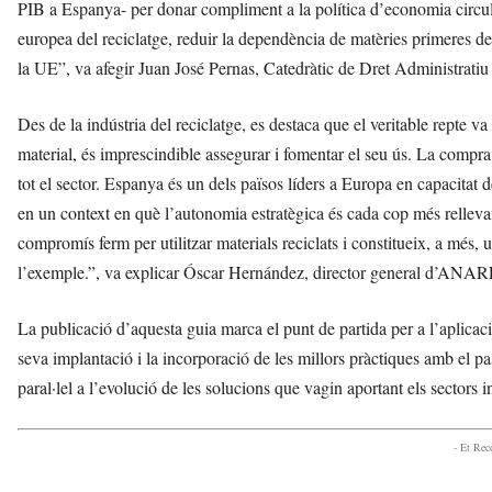
PIB a Espanya- per donar compliment a la política d’economia circular
europea del reciclatge, reduir la dependència de matèries primeres de 
la UE”, va afegir Juan José Pernas, Catedràtic de Dret Administrati
Des de la indústria del reciclatge, es destaca que el veritable repte 
material, és imprescindible assegurar i fomentar el seu ús. La compr
tot el sector. Espanya és un dels països líders a Europa en capacitat de
en un context en què l’autonomia estratègica és cada cop més relleva
compromís ferm per utilitzar materials reciclats i constitueix, a més,
l’exemple.”, va explicar Óscar Hernández, director general d’ANA
La publicació d’aquesta guia marca el punt de partida per a l’aplicaci
seva implantació i la incorporació de les millors pràctiques amb el 
paral·lel a l’evolució de les solucions que vagin aportant els sectors in
- Et Re