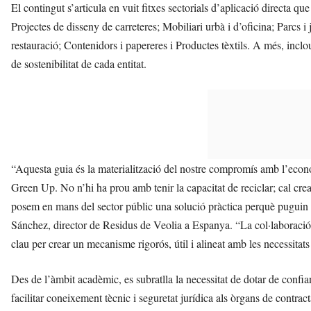
El contingut s’articula en vuit fitxes sectorials d’aplicació directa qu
Projectes de disseny de carreteres; Mobiliari urbà i d’oficina; Parcs i 
restauració; Contenidors i papereres i Productes tèxtils. A més, inclou
de sostenibilitat de cada entitat.
“Aquesta guia és la materialització del nostre compromís amb l’econo
Green Up. No n’hi ha prou amb tenir la capacitat de reciclar; cal cr
posem en mans del sector públic una solució pràctica perquè puguin l
Sánchez, director de Residus de Veolia a Espanya. “La col·laboració
clau per crear un mecanisme rigorós, útil i alineat amb les necessitats d
Des de l’àmbit acadèmic, es subratlla la necessitat de dotar de conf
facilitar coneixement tècnic i seguretat jurídica als òrgans de contract