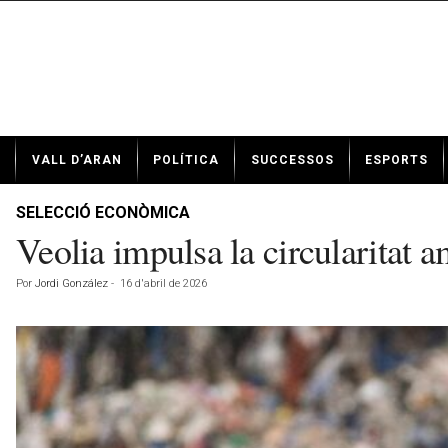
N
VALL D’ARAN
POLÍTICA
SUCCESSOS
ESPORTS
o
t
í
SELECCIÓ ECONÒMICA
c
Veolia impulsa la circularitat a
i
e
Por
Jordi González
-
16 d'abril de 2026
s
d
e
V
a
l
l
d