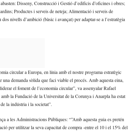
e abasten: Disseny, Construcció i Gestió d’edificis d’oficines i obres;
jardins; Productes i serveis de neteja; Alimentació i serveis de
 dos nivells d’ambició (bàsic i avançat) per adaptar-se a l’estratègia
mia circular a Europa, en línia amb el nostre programa estratègic
ear una demanda sòlida que faci viable el procés. Amb aquesta eina,
iderar el foment de l’economia circular”, va assenyalar Rafael
 amb la Fundació de la Universitat de la Corunya i Anarpla ha estat
e la indústria i la societat”.
iança a les Administracions Públiques: “”Amb aquesta guia es pretén
ació per utilitzar la seva capacitat de compra -entre el 10 i el 15% del