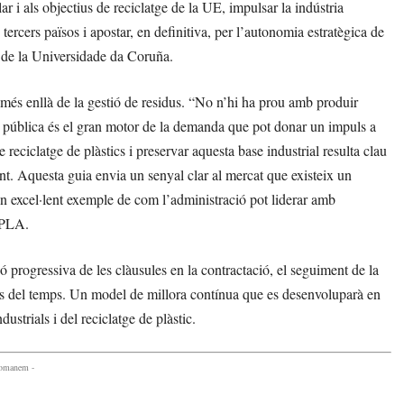
 i als objectius de reciclatge de la UE, impulsar la indústria
tercers països i apostar, en definitiva, per l’autonomia estratègica de
u de la Universidade da Coruña.
va més enllà de la gestió de residus. “No n’hi ha prou amb produir
a pública és el gran motor de la demanda que pot donar un impuls a
 reciclatge de plàstics i preservar aquesta base industrial resulta clau
nt. Aquesta guia envia un senyal clar al mercat que existeix un
 un excel·lent exemple de com l’administració pot liderar amb
RPLA.
ó progressiva de les clàusules en la contractació, el seguiment de la
pas del temps. Un model de millora contínua que es desenvoluparà en
dustrials i del reciclatge de plàstic.
comanem -