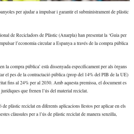
anyoles per ajudar a impulsar i garantir el subministrament de plàstic
onal de Recicladors de Plàstic (Anarpla) han presentat la ‘Guia per
d’impulsar l’economia circular a Espanya a través de la compra pública
t en la compra pública’ està dissenyada específicament per als òrgans
itar el pes de la contractació pública (prop del 14% del PIB de la UE)
aritat fins al 24% per al 2030. Amb aquesta premissa, el document es
jurídiques que frenen l’ús del material reciclat.
de plàstic reciclat en diferents aplicacions llestos per aplicar en els
estes clàusules per a l’ús de plàstic reciclat de manera senzilla,