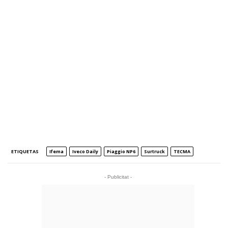
ETIQUETAS
Ifema
Iveco Daily
Piaggio NP6
Surtruck
TECMA
- Publicitat -