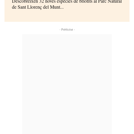
Descobreixen 32 noves espècies de briòfits al Parc Natural
de Sant Llorenç del Munt...
- Publicitat -