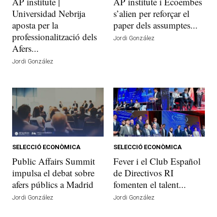
AP institute |
AP institute i Ecoembes
Universidad Nebrija
s’alien per reforçar el
aposta per la
paper dels assumptes...
professionalització dels
Jordi González
Afers...
Jordi González
SELECCIÓ ECONÒMICA
SELECCIÓ ECONÒMICA
Public Affairs Summit
Fever i el Club Español
impulsa el debat sobre
de Directivos RI
afers públics a Madrid
fomenten el talent...
Jordi González
Jordi González