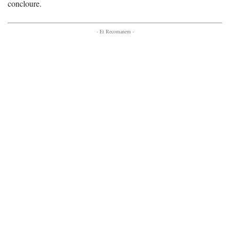
concloure.
- Et Recomanem -