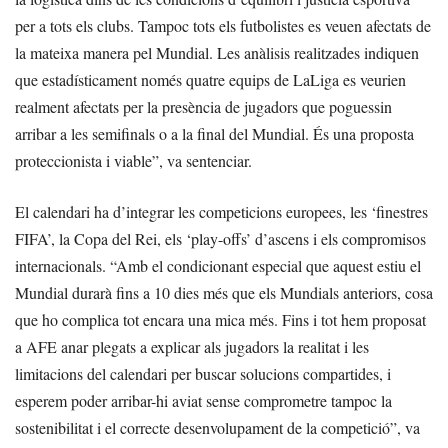
per a tots els clubs. Tampoc tots els futbolistes es veuen afectats de
la mateixa manera pel Mundial. Les anàlisis realitzades indiquen
que estadísticament només quatre equips de LaLiga es veurien
realment afectats per la presència de jugadors que poguessin
arribar a les semifinals o a la final del Mundial. És una proposta
proteccionista i viable”, va sentenciar.
El calendari ha d’integrar les competicions europees, les ‘finestres
FIFA’, la Copa del Rei, els ‘play-offs’ d’ascens i els compromisos
internacionals. “Amb el condicionant especial que aquest estiu el
Mundial durarà fins a 10 dies més que els Mundials anteriors, cosa
que ho complica tot encara una mica més. Fins i tot hem proposat
a AFE anar plegats a explicar als jugadors la realitat i les
limitacions del calendari per buscar solucions compartides, i
esperem poder arribar-hi aviat sense comprometre tampoc la
sostenibilitat i el correcte desenvolupament de la competició”, va