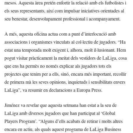
mesos. Aquesta àrea pretén enfortir la relació amb els futbolistes i
els seus representants, així com impulsar iniciatives orientades al
seu benestar, desenvolupament professional i acompanyament.
A més, aquesta oficina actua com a punt d’interlocució amb
associacions i organismes vinculats al col·lectiu de jugadors. “Ha
estat una temporada molt exigent i, alhora, molt il·lusionant. Hem
pogut visitar pràcticament la meitat dels vestidors de LaLiga, cosa
que ens ha permès no només explicar als jugadors tots els
projectes que tenim per a ells, sinó, encara més important, recollir
de primera mà les seves opinions, inquietuds i sensibilitats envers
LaLiga”, va resumir en declaracions a Europa Press.
Jiménez va revelar que aquesta setmana han estat a la seu de
LaLiga amb diversos jugadors que han participat al ‘Global
Players Program’. “Alguns d’ells acabats de retirar i molts altres
encara en actiu, als quals aquest programa de LaLiga Business