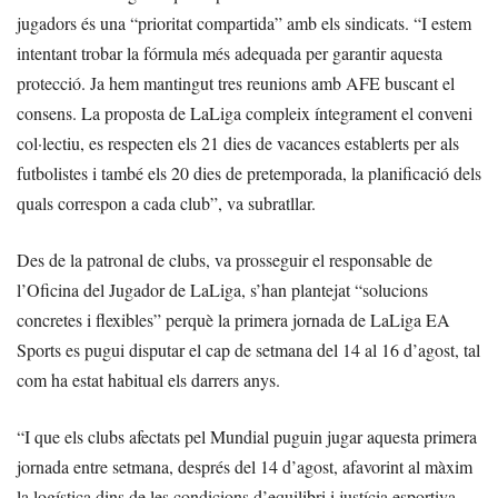
jugadors és una “prioritat compartida” amb els sindicats. “I estem
intentant trobar la fórmula més adequada per garantir aquesta
protecció. Ja hem mantingut tres reunions amb AFE buscant el
consens. La proposta de LaLiga compleix íntegrament el conveni
col·lectiu, es respecten els 21 dies de vacances establerts per als
futbolistes i també els 20 dies de pretemporada, la planificació dels
quals correspon a cada club”, va subratllar.
Des de la patronal de clubs, va prosseguir el responsable de
l’Oficina del Jugador de LaLiga, s’han plantejat “solucions
concretes i flexibles” perquè la primera jornada de LaLiga EA
Sports es pugui disputar el cap de setmana del 14 al 16 d’agost, tal
com ha estat habitual els darrers anys.
“I que els clubs afectats pel Mundial puguin jugar aquesta primera
jornada entre setmana, després del 14 d’agost, afavorint al màxim
la logística dins de les condicions d’equilibri i justícia esportiva