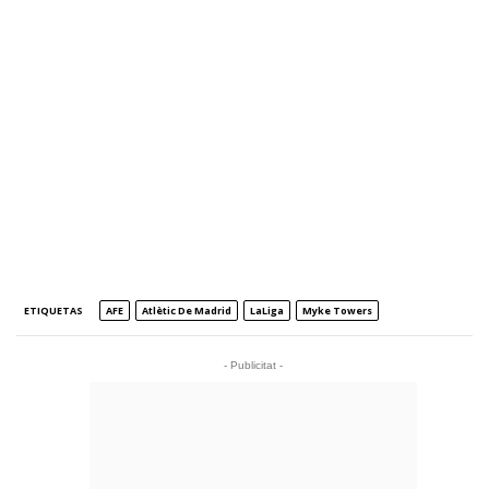
ETIQUETAS
AFE
Atlètic De Madrid
LaLiga
Myke Towers
- Publicitat -