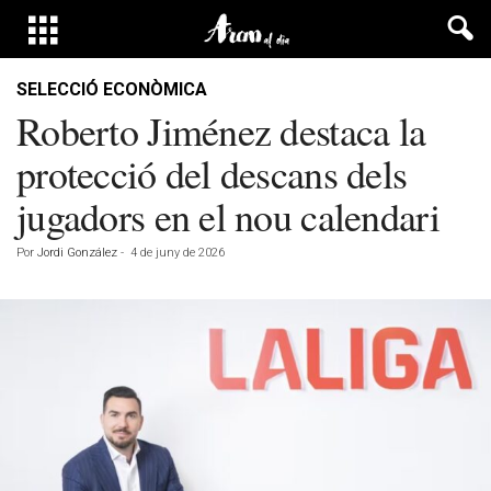
SELECCIÓ ECONÒMICA
Roberto Jiménez destaca la
protecció del descans dels
jugadors en el nou calendari
Por
Jordi González
-
4 de juny de 2026