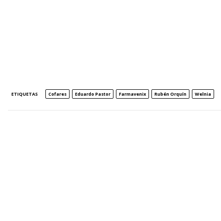
ETIQUETAS
Cofares
Eduardo Pastor
Farmavenix
Rubén Orquín
Welnia