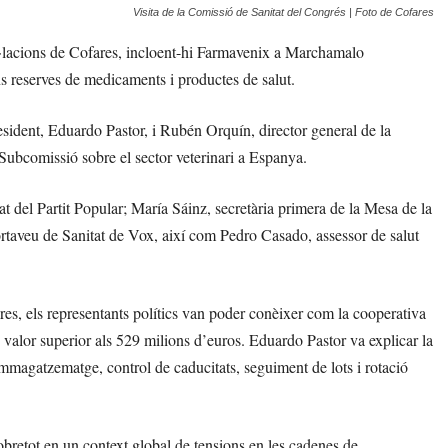
Visita de la Comissió de Sanitat del Congrés | Foto de Cofares
al·lacions de Cofares, incloent-hi Farmavenix a Marchamalo
s reserves de medicaments i productes de salut.
esident, Eduardo Pastor, i Rubén Orquín, director general de la
 Subcomissió sobre el sector veterinari a Espanya.
at del Partit Popular; María Sáinz, secretària primera de la Mesa de la
rtaveu de Sanitat de Vox, així com Pedro Casado, assessor de salut
res, els representants polítics van poder conèixer com la cooperativa
 valor superior als 529 milions d’euros. Eduardo Pastor va explicar la
emmagatzematge, control de caducitats, seguiment de lots i rotació
obretot en un context global de tensions en les cadenes de