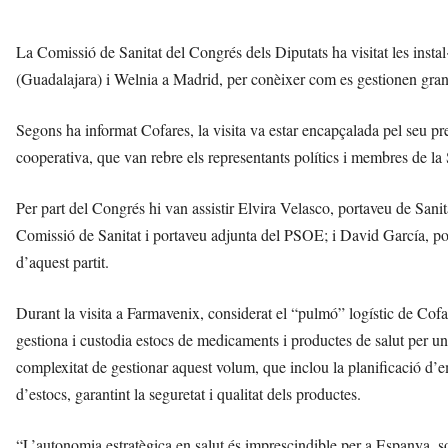
La Comissió de Sanitat del Congrés dels Diputats ha visitat les inst
(Guadalajara) i Welnia a Madrid, per conèixer com es gestionen gran
Segons ha informat Cofares, la visita va estar encapçalada pel seu pr
cooperativa, que van rebre els representants polítics i membres de la
Per part del Congrés hi van assistir Elvira Velasco, portaveu de Sanit
Comissió de Sanitat i portaveu adjunta del PSOE; i David García, po
d’aquest partit.
Durant la visita a Farmavenix, considerat el “pulmó” logístic de Cofa
gestiona i custodia estocs de medicaments i productes de salut per un
complexitat de gestionar aquest volum, que inclou la planificació d’
d’estocs, garantint la seguretat i qualitat dels productes.
“L’autonomia estratègica en salut és imprescindible per a Espanya, s