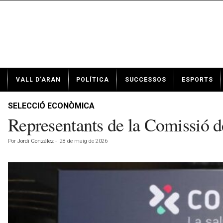
N
VALL D’ARAN
POLÍTICA
SUCCESSOS
ESPORTS
o
t
í
SELECCIÓ ECONÒMICA
c
Representants de la Comissió de 
i
e
Por
Jordi González
-
28 de maig de 2026
s
d
e
V
a
l
l
d