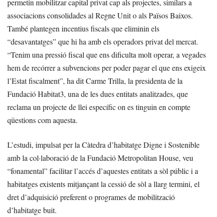
permetin mobilitzar capital privat cap als projectes, similars a
associacions consolidades al Regne Unit o als Països Baixos.
També plantegen incentius fiscals que eliminin els
“desavantatges” que hi ha amb els operadors privat del mercat.
“Tenim una pressió fiscal que ens dificulta molt operar, a vegades
hem de recórrer a subvencions per poder pagar el que ens exigeix
l’Estat fiscalment”, ha dit Carme Trilla, la presidenta de la
Fundació Habitat3, una de les dues entitats analitzades, que
reclama un projecte de llei específic on es tinguin en compte
qüestions com aquesta.
L’estudi, impulsat per la Càtedra d’habitatge Digne i Sostenible
amb la col·laboració de la Fundació Metropolitan House, veu
“fonamental” facilitar l’accés d’aquestes entitats a sòl públic i a
habitatges existents mitjançant la cessió de sòl a llarg termini, el
dret d’adquisició preferent o programes de mobilització
d’habitatge buit.