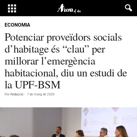
ECONOMIA
Potenciar proveïdors socials
d’habitage és “clau” per
millorar l’emergència
habitacional, diu un estudi de
la UPF-BSM
Por
Redacció
-
7 de maig de 2026