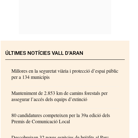
ÚLTIMES NOTÍCIES VALL D'ARAN
Millores en la seguretat viària i protecció d’espai públic
per a 134 municipis
Manteniment de 2.853 km de camins forestals per
assegurar l’accés dels equips d’extinció
80 candidatures competeixen per la 39a edició dels
Premis de Comunicació Local
Descobreixen 32 noves espècies de briòfits al Parc