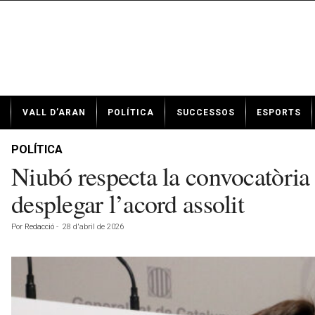
N
VALL D’ARAN
POLÍTICA
SUCCESSOS
ESPORTS
o
t
í
POLÍTICA
c
Niubó respecta la convocatòria 
i
e
desplegar l’acord assolit
s
d
Por
Redacció
-
28 d'abril de 2026
e
V
a
l
l
d