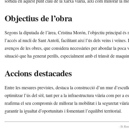
sortida en aquest punt clau de la xarxa viària, així com millorar la mobi
'
A
Objectius de l’obra
r
a
n
Segons la diputada de l’àrea, Cristina Morón, l’objectiu principal és 
a
v
l’accés al nucli de Sant Antolí, facilitant així l’ús dels veins i veïne
u
avenços de les obres, que considera necessàries per abordar la poca vis
i
situació que ha generat perills, especialment amb el trànsit de maquin
Accions destacades
Entre les mesures previstes, destaca la construcció d’un mur d’esculle
optimitzar l’ús del sòl, tant per a la infraestructura viària com per 
reafirma el seu compromís de millorar la mobilitat i la seguretat viàri
garantir la igualtat d’oportunitats i fomentant l’equilibri territorial.
- Et Re