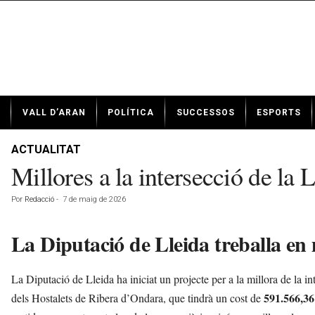
N
VALL D’ARAN
POLÍTICA
SUCCESSOS
ESPORTS
o
t
í
ACTUALITAT
c
Millores a la intersecció de la 
i
e
Por
Redacció
-
7 de maig de 2026
s
d
La Diputació de Lleida treballa en m
e
V
a
La Diputació de Lleida ha iniciat un projecte per a la millora de la int
l
l
591.566,36
dels Hostalets de Ribera d’Ondara, que tindrà un cost de
d