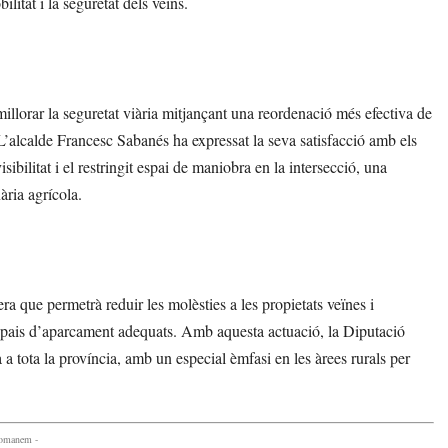
litat i la seguretat dels veïns.
millorar la seguretat viària mitjançant una reordenació més efectiva de
s. L’alcalde Francesc Sabanés ha expressat la seva satisfacció amb els
ibilitat i el restringit espai de maniobra en la intersecció, una
ària agrícola.
ra que permetrà reduir les molèsties a les propietats veïnes i
a espais d’aparcament adequats. Amb aquesta actuació, la Diputació
a a tota la província, amb un especial èmfasi en les àrees rurals per
comanem -