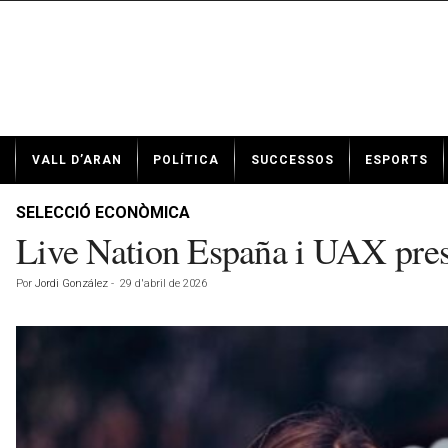
N
VALL D’ARAN
POLÍTICA
SUCCESSOS
ESPORTS
o
t
í
SELECCIÓ ECONÒMICA
c
Live Nation España i UAX prese
i
e
Por
Jordi González
-
29 d'abril de 2026
s
d
e
V
a
l
l
d