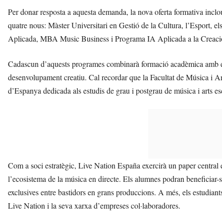
Per donar resposta a aquesta demanda, la nova oferta formativa inclou
quatre nous: Màster Universitari en Gestió de la Cultura, l’Esport, 
Aplicada, MBA Music Business i Programa IA Aplicada a la Creació
Cadascun d’aquests programes combinarà formació acadèmica amb expe
desenvolupament creatiu. Cal recordar que la Facultat de Música i Art
d’Espanya dedicada als estudis de grau i postgrau de música i arts e
Com a soci estratègic, Live Nation España exercirà un paper central e
l’ecosistema de la música en directe. Els alumnes podran beneficiar-s
exclusives entre bastidors en grans produccions. A més, els estudiant
Live Nation i la seva xarxa d’empreses col·laboradores.