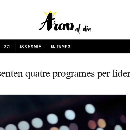
OCI
ECONOMIA
EL TEMPS
nten quatre programes per lidera