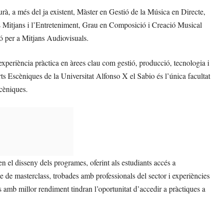
rà, a més del ja existent, Màster en Gestió de la Música en Directe,
els Mitjans i l’Entreteniment, Grau en Composició i Creació Musical
 per a Mitjans Audiovisuals.
riència pràctica en àrees clau com gestió, producció, tecnologia i
s Escèniques de la Universitat Alfonso X el Sabio és l’única facultat
scèniques.
n el disseny dels programes, oferint als estudiants accés a
e de masterclass, trobades amb professionals del sector i experiències
s amb millor rendiment tindran l’oportunitat d’accedir a pràctiques a