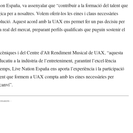
 España, va assenyalar que “contribuir a la formació del talent que
ca per a nosaltres. Volem oferir-los les eines i claus necessàries
evolució. Aquest acord amb la UAX ens permet fer un pas decisiu per
real del mercat, preparant perfils qualificats que puguin sostenir el
 Escèniques i del Centre d’Alt Rendiment Musical de UAX, “aquesta
atiu a la indústria de l’entreteniment, garantint l’excel·lència
 temps, Live Nation España ens aporta l’experiència i la participació
talent que formem a UAX compta amb les eines necessàries per
canvi”.
comanem -