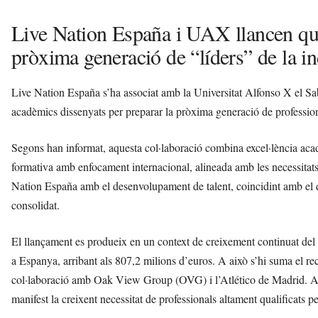
Live Nation España i UAX llancen quat
pròxima generació de “líders” de la i
Live Nation España s’ha associat amb la Universitat Alfonso X el
acadèmics dissenyats per preparar la pròxima generació de professiona
Segons han informat, aquesta col·laboració combina excel·lència aca
formativa amb enfocament internacional, alineada amb les necessitats
Nation España amb el desenvolupament de talent, coincidint amb el de
consolidat.
El llançament es produeix en un context de creixement continuat del
a Espanya, arribant als 807,2 milions d’euros. A això s’hi suma el re
col·laboració amb Oak View Group (OVG) i l’Atlético de Madrid. Amb
manifest la creixent necessitat de professionals altament qualificats 