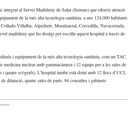
ic integrat al Servei Madrileny de Salut (Sermas) que ofereix atenció
quipament de la més alta tecnologia sanitària, a uns 124.000 habitants
 Collado Villalba, Alpedrete, Moralzarzal, Cercedilla, Navacerrada,
vol madrileny que ho desitgi pot escollir aquest hospital a través de
viduals i equipament de la més alta tecnologia sanitària, com un TAC,
de medicina nuclear amb gammacàmera i 12 equips per a les sales de
s i quatre ecògrafs). L’hospital també està dotat amb 12 llocs d’UCI,
de dilatació, quatre sales de parts, 94 consultes i gabinets
comanem -