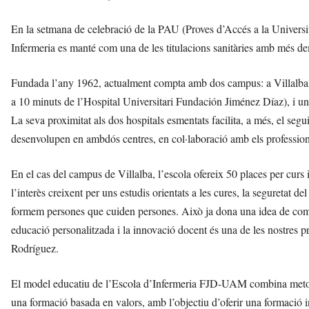
En la setmana de celebració de la PAU (Proves d’Accés a la Universita
Infermeria es manté com una de les titulacions sanitàries amb més de
Fundada l’any 1962, actualment compta amb dos campus: a Villalba (di
a 10 minuts de l’Hospital Universitari Fundación Jiménez Díaz), i una
La seva proximitat als dos hospitals esmentats facilita, a més, el seg
desenvolupen en ambdós centres, en col·laboració amb els professiona
En el cas del campus de Villalba, l’escola ofereix 50 places per curs i
l’interès creixent per uns estudis orientats a les cures, la seguretat d
formem persones que cuiden persones. Això ja dona una idea de com 
educació personalitzada i la innovació docent és una de les nostres pri
Rodríguez.
El model educatiu de l’Escola d’Infermeria FJD-UAM combina metodo
una formació basada en valors, amb l’objectiu d’oferir una formació 