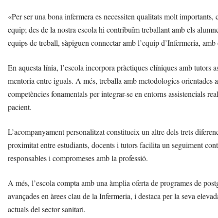
«Per ser una bona infermera es necessiten qualitats molt importants, c
equip; des de la nostra escola hi contribuïm treballant amb els alum
equips de treball, sàpiguen connectar amb l’equip d’Infermeria, amb e
En aquesta línia, l’escola incorpora pràctiques clíniques amb tutors a
mentoria entre iguals. A més, treballa amb metodologies orientades a m
competències fonamentals per integrar-se en entorns assistencials real
pacient.
L’acompanyament personalitzat constitueix un altre dels trets diferen
proximitat entre estudiants, docents i tutors facilita un seguiment c
responsables i compromeses amb la professió.
A més, l’escola compta amb una àmplia oferta de programes de postgra
avançades en àrees clau de la Infermeria, i destaca per la seva eleva
actuals del sector sanitari.