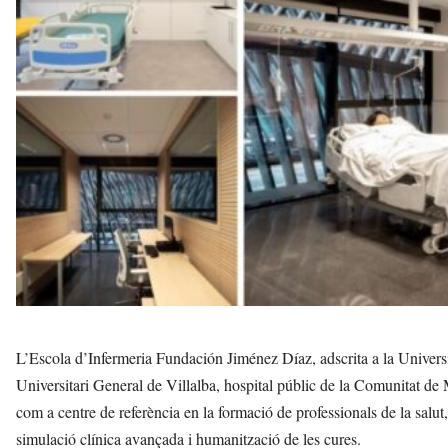
'
A
r
a
n
a
v
u
i
L’Escola d’Infermeria Fundación Jiménez Díaz, adscrita a la Univ
Universitari General de Villalba, hospital públic de la Comunitat de M
com a centre de referència en la formació de professionals de la sal
simulació clínica avançada i humanització de les cures.