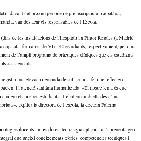
t) i davant del pròxim període de preinscripció universitària,
manda, van destacar els responsables de l’Escola.
ns de les instal·lacions de l’hospital) i a Pintor Rosales (a Madrid,
 capacitat formativa de 50 i 140 estudiants, respectivament, per curs.
uiment de l’ampli programa de pràctiques clíniques que els estudiants
ls assistencials.
 registra una elevada demanda de sol·licituds, fet que reflecteix
el pacient i l’atenció sanitària humanitzada. «El nostre lema és que
cuidem els nostres estudiants. Treballem amb ells des d’una
oritats», explica la directora de l’escola, la doctora Paloma
logies docents innovadores, tecnologia aplicada a l’aprenentatge i
integral que uneixi coneixements teòrics, competències tècniques i