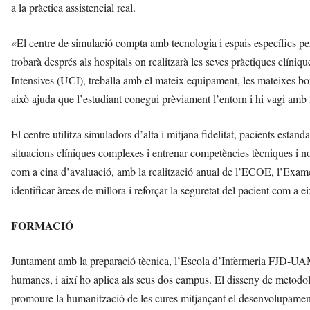
a la pràctica assistencial real.
«El centre de simulació compta amb tecnologia i espais específics pe
trobarà després als hospitals on realitzarà les seves pràctiques clín
Intensives (UCI), treballa amb el mateix equipament, les mateixes bom
això ajuda que l’estudiant conegui prèviament l’entorn i hi vagi amb 
El centre utilitza simuladors d’alta i mitjana fidelitat, pacients estanda
situacions clíniques complexes i entrenar competències tècniques i no
com a eina d’avaluació, amb la realització anual de l’ECOE, l’Examen
identificar àrees de millora i reforçar la seguretat del pacient com a e
FORMACIÓ
Juntament amb la preparació tècnica, l’Escola d’Infermeria FJD-UA
humanes, i així ho aplica als seus dos campus. El disseny de metodolo
promoure la humanització de les cures mitjançant el desenvolupament d