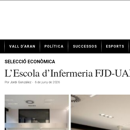
N
VALL D’ARAN
POLÍTICA
SUCCESSOS
ESPORTS
o
t
í
SELECCIÓ ECONÒMICA
c
L’Escola d’Infermeria FJD-UAM 
i
e
Por
Jordi González
-
6 de juny de 2026
s
d
e
V
a
l
l
d