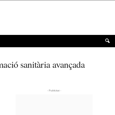
mació sanitària avançada
- Publicitat -