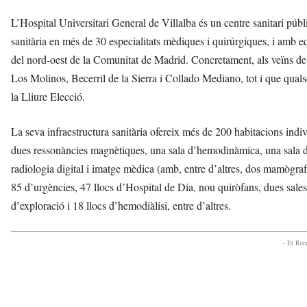
L’Hospital Universitari General de Villalba és un centre sanitari públ
sanitària en més de 30 especialitats mèdiques i quirúrgiques, i amb e
del nord-oest de la Comunitat de Madrid. Concretament, als veïns de
Los Molinos, Becerril de la Sierra i Collado Mediano, tot i que qualse
la Lliure Elecció.
La seva infraestructura sanitària ofereix més de 200 habitacions indi
dues ressonàncies magnètiques, una sala d’hemodinàmica, una sala 
radiologia digital i imatge mèdica (amb, entre d’altres, dos mamògraf
85 d’urgències, 47 llocs d’Hospital de Dia, nou quiròfans, dues sales 
d’exploració i 18 llocs d’hemodiàlisi, entre d’altres.
- Et Re