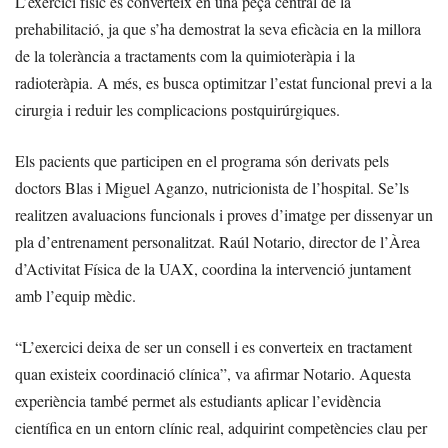
L’exercici físic es converteix en una peça central de la
prehabilitació, ja que s’ha demostrat la seva eficàcia en la millora
de la tolerància a tractaments com la quimioteràpia i la
radioteràpia. A més, es busca optimitzar l’estat funcional previ a la
cirurgia i reduir les complicacions postquirúrgiques.
Els pacients que participen en el programa són derivats pels
doctors Blas i Miguel Aganzo, nutricionista de l’hospital. Se’ls
realitzen avaluacions funcionals i proves d’imatge per dissenyar un
pla d’entrenament personalitzat. Raúl Notario, director de l’Àrea
d’Activitat Física de la UAX, coordina la intervenció juntament
amb l’equip mèdic.
“L’exercici deixa de ser un consell i es converteix en tractament
quan existeix coordinació clínica”, va afirmar Notario. Aquesta
experiència també permet als estudiants aplicar l’evidència
científica en un entorn clínic real, adquirint competències clau per