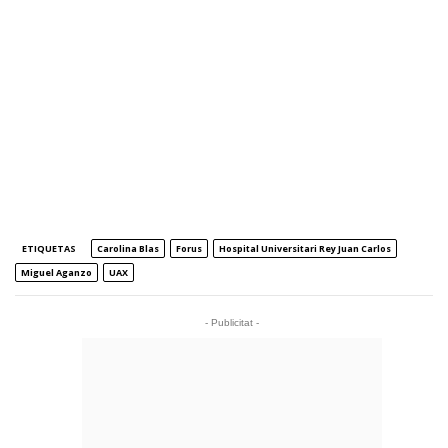
ETIQUETAS
Carolina Blas
Forus
Hospital Universitari Rey Juan Carlos
Miguel Aganzo
UAX
- Publicitat -