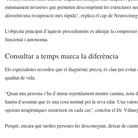
mínimament invasives que permeten descomprimir les estructures ner
afavorint una recuperació més ràpida”, explica el cap de Neurocirurg
L’objectiu principal d’aquests procediments és alleujar la compressió 
funcional i autonomia.
Consultar a temps marca la diferència
Els especialistes recorden que el diagnòstic precoç és clau per evitar 
qualitat de vida.
“Quan una persona s’ha d’aturar repetidament mentre camina, nota de
hauria d’assumir que és una cosa normal per la seva edat. Una valorac
opcions terapèutiques existeixen en cada cas”, conclou el Dr. Villare
Perquè, encara que moltes persones ho desconeguin, deixar de camin