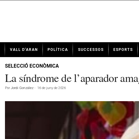
N
VALL D’ARAN
POLÍTICA
SUCCESSOS
ESPORTS
o
t
í
SELECCIÓ ECONÒMICA
c
La síndrome de l’aparador amag
i
e
Por
Jordi González
-
16 de juny de 2026
s
d
e
V
a
l
l
d