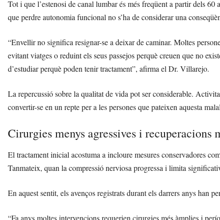
Tot i que l’estenosi de canal lumbar és més freqüent a partir dels 60 
que perdre autonomia funcional no s’ha de considerar una conseqüènc
“Envellir no significa resignar-se a deixar de caminar. Moltes persones
evitant viatges o reduint els seus passejos perquè creuen que no exis
d’estudiar perquè poden tenir tractament”, afirma el Dr. Villarejo.
La repercussió sobre la qualitat de vida pot ser considerable. Activita
convertir-se en un repte per a les persones que pateixen aquesta malal
Cirurgies menys agressives i recuperacions 
El tractament inicial acostuma a incloure mesures conservadores com fi
Tanmateix, quan la compressió nerviosa progressa i limita significativa
En aquest sentit, els avenços registrats durant els darrers anys han
“Fa anys moltes intervencions requerien cirurgies més àmplies i per