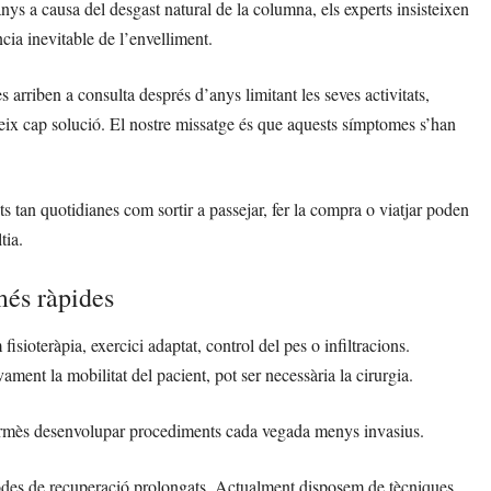
anys a causa del desgast natural de la columna, els experts insisteixen
ia inevitable de l’envelliment.
 arriben a consulta després d’anys limitant les seves activitats,
teix cap solució. El nostre missatge és que aquests símptomes s’han
ts tan quotidianes com sortir a passejar, fer la compra o viatjar poden
tia.
més ràpides
sioteràpia, exercici adaptat, control del pes o infiltracions.
ment la mobilitat del pacient, pot ser necessària la cirurgia.
 permès desenvolupar procediments cada vegada menys invasius.
íodes de recuperació prolongats. Actualment disposem de tècniques