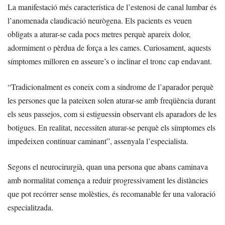
La manifestació més característica de l’estenosi de canal lumbar és
l’anomenada claudicació neurògena. Els pacients es veuen
obligats a aturar-se cada pocs metres perquè apareix dolor,
adormiment o pèrdua de força a les cames. Curiosament, aquests
símptomes milloren en asseure’s o inclinar el tronc cap endavant.
“Tradicionalment es coneix com a síndrome de l’aparador perquè
les persones que la pateixen solen aturar-se amb freqüència durant
els seus passejos, com si estiguessin observant els aparadors de les
botigues. En realitat, necessiten aturar-se perquè els símptomes els
impedeixen continuar caminant”, assenyala l’especialista.
Segons el neurocirurgià, quan una persona que abans caminava
amb normalitat comença a reduir progressivament les distàncies
que pot recórrer sense molèsties, és recomanable fer una valoració
especialitzada.