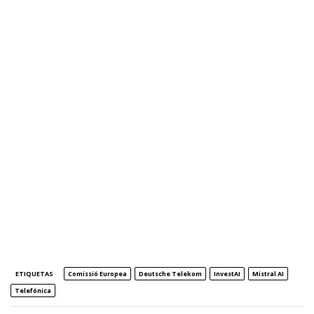
ETIQUETAS
Comissió Europea
Deutsche Telekom
InvestAI
Mistral AI
Telefónica