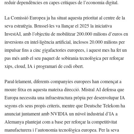
reduir dependències en capes crítiques de l’economia digital.
La Comissió Europea ja ha situat aquesta prioritat al centre de la
seva estratègia. Brussel·les va llançar el 2025 la iniciativa
InvestAI, amb l’objectiu de mobilitzar 200.000 milions d’euros en
inversions en intel·ligència artificial, inclosos 20.000 milions per
impulsar fins a cinc gigafactories europees, i aquest mes ha fet un
pas més amb el seu paquet de sobirania tecnològica per reforçar
xips, cloud, IA i programari de codi obert.
Paral·lelament, diferents companyies europees han començat a
moure fitxa en aquesta mateixa direcció. Mistral AI defensa que
Europa necessita una infraestructura pròpia per desenvolupar IA
segons els seus propis criteris, mentre que Deutsche Telekom ha
anunciat juntament amb NVIDIA un núvol industrial d’IA a
Alemanya plantejat com a base per reforçar la competitivitat
manufacturera i l’autonomia tecnològica europea. Per la seva