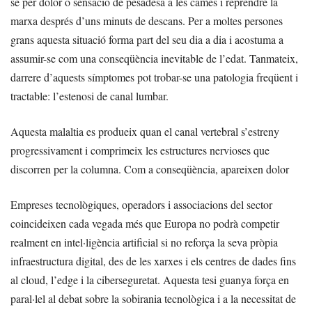
se per dolor o sensació de pesadesa a les cames i reprendre la
marxa després d’uns minuts de descans. Per a moltes persones
grans aquesta situació forma part del seu dia a dia i acostuma a
assumir-se com una conseqüència inevitable de l’edat. Tanmateix,
darrere d’aquests símptomes pot trobar-se una patologia freqüent i
tractable: l’estenosi de canal lumbar.
Aquesta malaltia es produeix quan el canal vertebral s’estreny
progressivament i comprimeix les estructures nervioses que
discorren per la columna. Com a conseqüència, apareixen dolor
Empreses tecnològiques, operadors i associacions del sector
coincideixen cada vegada més que Europa no podrà competir
realment en intel·ligència artificial si no reforça la seva pròpia
infraestructura digital, des de les xarxes i els centres de dades fins
al cloud, l’edge i la ciberseguretat. Aquesta tesi guanya força en
paral·lel al debat sobre la sobirania tecnològica i a la necessitat de