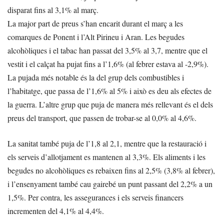
disparat fins al 3,1% al març.
La major part de preus s’han encarit durant el març a les
comarques de Ponent i l’Alt Pirineu i Aran. Les begudes
alcohòliques i el tabac han passat del 3,5% al 3,7, mentre que el
vestit i el calçat ha pujat fins a l’1,6% (al febrer estava al -2,9%).
La pujada més notable és la del grup dels combustibles i
l’habitatge, que passa de l’1,6% al 5% i això es deu als efectes de
la guerra. L’altre grup que puja de manera més rellevant és el dels
preus del transport, que passen de trobar-se al 0,0% al 4,6%.
La sanitat també puja de l’1,8 al 2,1, mentre que la restauració i
els serveis d’allotjament es mantenen al 3,3%. Els aliments i les
begudes no alcohòliques es rebaixen fins al 2,5% (3,8% al febrer),
i l’ensenyament també cau gairebé un punt passant del 2,2% a un
1,5%. Per contra, les assegurances i els serveis financers
incrementen del 4,1% al 4,4%.