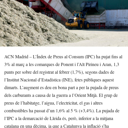
ACN Madrid – L’Índex de Preus al Consum (IPC) ha pujat fins al
3% al març a les comarques de Ponent i l’Alt Pirineu i Aran, 1,3
punts per sobre del registrat al febrer (1,7%), segons dades de
l’Institut Nacional d’Estadística (INE), fetes públiques aquest
dimarts. L’augment es deu en bona part a per la pujada de preus
dels carburants a causa de la guerra a l’Orient Mitjà. El grup de
preus de l’habitatge, l’aigua, l’electricitat, el gas i altres
combustibles ha passat d’un 1,6% al 5 % (+3,4%). La pujada de
l’IPC a la demarcació de Lleida és, però, inferior a la mitjana
catalana en una dècima, ja que a Catalunya la inflació s’ha