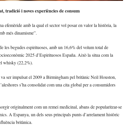
t, tradició i noves experiències de consum
 efemèride amb la qual el sector vol posar en valor la història, la
 “amb més dinamisme”.
 de les begudes espirituoses, amb un 16,6% del volum total de
 Socioeconòmic 2025 d’Espirituosos España. Això la situa com la
del whisky (22,2%).
 va ser impulsat el 2009 a Birmingham pel britànic Neil Houston,
 d’aleshores s’ha consolidat com una cita global per a consumidors
sorgir originalment com un remei medicinal, abans de popularitzar-se
ànics. A Espanya, un dels seus principals punts d’arrelament històric
fluència britànica.