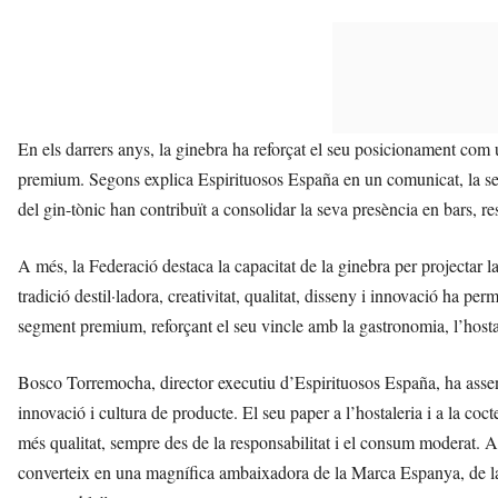
En els darrers anys, la ginebra ha reforçat el seu posicionament com 
premium. Segons explica Espirituosos España en un comunicat, la seva v
del gin-tònic han contribuït a consolidar la seva presència en bars, re
A més, la Federació destaca la capacitat de la ginebra per projectar
tradició destil·ladora, creativitat, qualitat, disseny i innovació ha 
segment premium, reforçant el seu vincle amb la gastronomia, l’hostale
Bosco Torremocha, director executiu d’Espirituosos España, ha assen
innovació i cultura de producte. El seu paper a l’hostaleria i a la coc
més qualitat, sempre des de la responsabilitat i el consum moderat. A 
converteix en una magnífica ambaixadora de la Marca Espanya, de la 