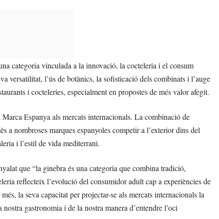
una categoria vinculada a la innovació, la cocteleria i el consum
ersatilitat, l’ús de botànics, la sofisticació dels combinats i l’auge
staurants i cocteleries, especialment en propostes de més valor afegit.
 la Marca Espanya als mercats internacionals. La combinació de
permès a nombroses marques espanyoles competir a l’exterior dins del
ria i l’estil de vida mediterrani.
yalat que “la ginebra és una categoria que combina tradició,
teleria reflecteix l’evolució del consumidor adult cap a experiències de
més, la seva capacitat per projectar-se als mercats internacionals la
nostra gastronomia i de la nostra manera d’entendre l’oci