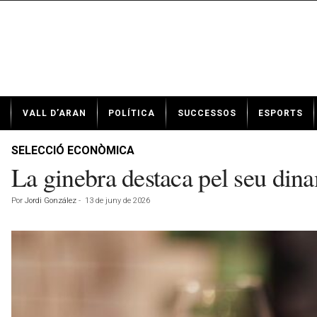
N
VALL D’ARAN
POLÍTICA
SUCCESSOS
ESPORTS
o
t
í
SELECCIÓ ECONÒMICA
c
La ginebra destaca pel seu dina
i
e
Por
Jordi González
-
13 de juny de 2026
s
d
e
V
a
l
l
d