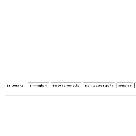
ETIQUETAS
Birmingham
Bosco Torremocha
Espirituosos España
Menorca