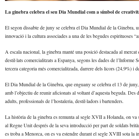
La ginebra celebra el seu Dia Mundial com a símbol de creativita
El segon dissabte de juny se celebra el Dia Mundial de la Ginebra, una
innovació i la cultura associades a una de les begudes espirituoses
A escala nacional, la ginebra manté una posició destacada al mercat
destil·lats comercialitzats a Espanya, segons les dades de l’Informe
tercera categoria més comercialitzada, darrere dels licors (24,9%) i 
El Dia Mundial de la Ginebra, que enguany se celebra el 13 de juny,
amb l’objectiu de reunir aficionats al voltant d’aquesta beguda. Des
adults, professionals de l’hostaleria, destil·ladors i bartenders.
La història de la ginebra es remunta al segle XVII a Holanda, on va 
al Regne Unit després de la seva introducció per part de soldats brit
es troba a Menorca, on es va estendre durant el segle XVIII sota la in