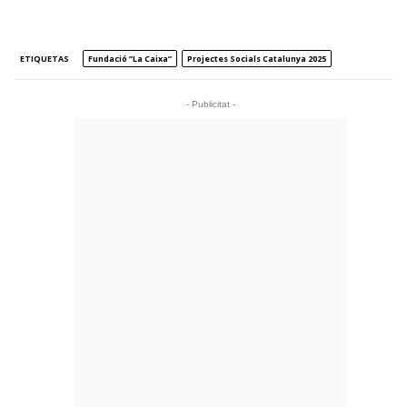
ETIQUETAS
Fundació ”la Caixa”
Projectes Socials Catalunya 2025
- Publicitat -