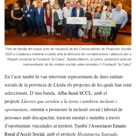
Foto de família del segon acte de resolució de les Convocatòries de Projectes Socials
2025 a Catalunya celebrat a Lleida amb la directora de col·laboracions i aliances per a
l’impuls social de la Fundació ”la Caixa”, Sandra Blanch, al centre, juntament amb els
representants de les entitats socials seleccionades.© Fundació ”la Caixa”
En l’acte també hi van intervenir representants de dues entitats
socials de la província de Lleida els projectes de les quals han estat
seleccionats. D’una banda,
Alba Jussà SCCL
, amb el
projecte
Llavors que arrelen a la terra i sembren inclusió i
oportunitats
, orientat a promoure la inclusió social i laboral de
persones amb discapacitat, trastorn mental o malaltia a través
d’oportunitats vinculades al territori. També l’
Associació Emaús
Rural d’Acció Social
, amb el projecte
Hostatgeria Sagrada