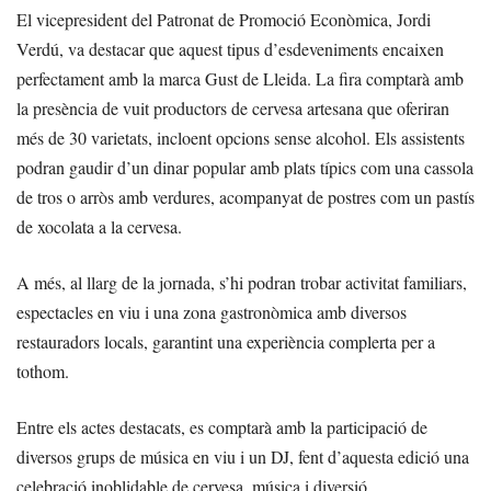
El vicepresident del Patronat de Promoció Econòmica, Jordi
Verdú, va destacar que aquest tipus d’esdeveniments encaixen
perfectament amb la marca Gust de Lleida. La fira comptarà amb
la presència de vuit productors de cervesa artesana que oferiran
més de 30 varietats, incloent opcions sense alcohol. Els assistents
podran gaudir d’un dinar popular amb plats típics com una cassola
de tros o arròs amb verdures, acompanyat de postres com un pastís
de xocolata a la cervesa.
A més, al llarg de la jornada, s’hi podran trobar activitat familiars,
espectacles en viu i una zona gastronòmica amb diversos
restauradors locals, garantint una experiència complerta per a
tothom.
Entre els actes destacats, es comptarà amb la participació de
diversos grups de música en viu i un DJ, fent d’aquesta edició una
celebració inoblidable de cervesa, música i diversió.