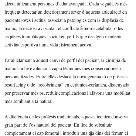
afecta únicament persones d’edat avançada. Cada vegada és més
freqüent detectar un deteriorament sever d’aquesta articulació en
pacients joves i actius, associat a patologies com la displàsia de
maluc, la necrosi avascular, el conflicte femoroacetabular o les
seqüeles traumàtiques, sovint en perfils que desitgen mantenir
activitat esportiva i una vida físicament activa.
Paral·lelament a aquest canvi de perfil del pacient, la cirurgia de
maluc també evoluciona cap a tècniques més conservadores i
personalitzades. Entre elles destaca la nova generació de pròtesis
resurfacing o de “recobriment” en ceràmica-ceràmica, dissenyada
per preservar més os, reduir complicacions i afavorir una mobilitat
més semblant a la natural.
A diferència de les pròtesis tradicionals, aquesta tècnica conserva
gran part de l’os natural del pacient. En lloc de substituir
completament el cap femoral i introduir una tija dins del fèmur, el