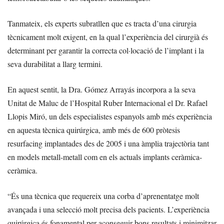
Tanmateix, els experts subratllen que es tracta d’una cirurgia
tècnicament molt exigent, en la qual l’experiència del cirurgià és
determinant per garantir la correcta col·locació de l’implant i la
seva durabilitat a llarg termini.
En aquest sentit, la Dra. Gómez Arrayás incorpora a la seva
Unitat de Maluc de l’Hospital Ruber Internacional el Dr. Rafael
Llopis Miró, un dels especialistes espanyols amb més experiència
en aquesta tècnica quirúrgica, amb més de 600 pròtesis
resurfacing implantades des de 2005 i una àmplia trajectòria tant
en models metall-metall com en els actuals implants ceràmica-
ceràmica.
“És una tècnica que requereix una corba d’aprenentatge molt
avançada i una selecció molt precisa dels pacients. L’experiència
quirúrgica és fonamental per aconseguir bons resultats i minimitzar