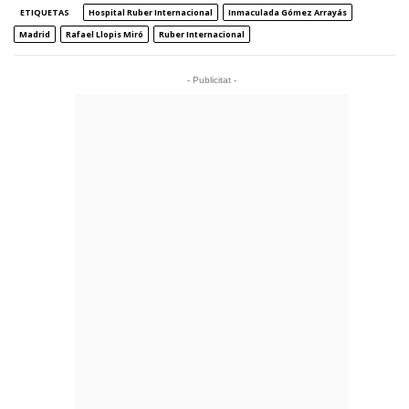
ETIQUETAS
Hospital Ruber Internacional
Inmaculada Gómez Arrayás
Madrid
Rafael Llopis Miró
Ruber Internacional
- Publicitat -