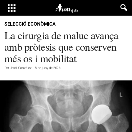
SELECCIÓ ECONÒMICA
La cirurgia de maluc avança
amb pròtesis que conserven
més os i mobilitat
Por
Jordi González
-
8 de juny de 2026