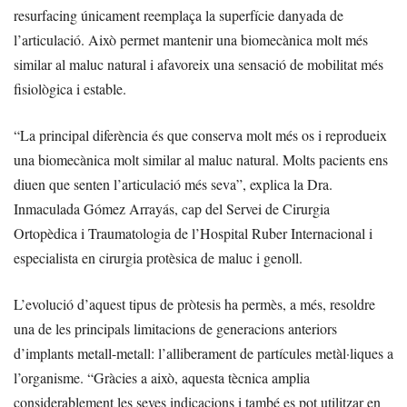
resurfacing únicament reemplaça la superfície danyada de
l’articulació. Això permet mantenir una biomecànica molt més
similar al maluc natural i afavoreix una sensació de mobilitat més
fisiològica i estable.
“La principal diferència és que conserva molt més os i reprodueix
una biomecànica molt similar al maluc natural. Molts pacients ens
diuen que senten l’articulació més seva”, explica la Dra.
Inmaculada Gómez Arrayás, cap del Servei de Cirurgia
Ortopèdica i Traumatologia de l’Hospital Ruber Internacional i
especialista en cirurgia protèsica de maluc i genoll.
L’evolució d’aquest tipus de pròtesis ha permès, a més, resoldre
una de les principals limitacions de generacions anteriors
d’implants metall-metall: l’alliberament de partícules metàl·liques a
l’organisme. “Gràcies a això, aquesta tècnica amplia
considerablement les seves indicacions i també es pot utilitzar en