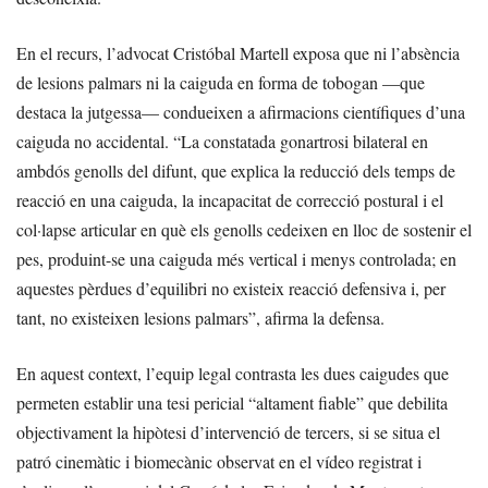
En el recurs, l’advocat Cristóbal Martell exposa que ni l’absència
de lesions palmars ni la caiguda en forma de tobogan —que
destaca la jutgessa— condueixen a afirmacions científiques d’una
caiguda no accidental. “La constatada gonartrosi bilateral en
ambdós genolls del difunt, que explica la reducció dels temps de
reacció en una caiguda, la incapacitat de correcció postural i el
col·lapse articular en què els genolls cedeixen en lloc de sostenir el
pes, produint-se una caiguda més vertical i menys controlada; en
aquestes pèrdues d’equilibri no existeix reacció defensiva i, per
tant, no existeixen lesions palmars”, afirma la defensa.
En aquest context, l’equip legal contrasta les dues caigudes que
permeten establir una tesi pericial “altament fiable” que debilita
objectivament la hipòtesi d’intervenció de tercers, si se situa el
patró cinemàtic i biomecànic observat en el vídeo registrat i