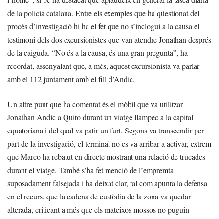
de la policia catalana. Entre els exemples que ha qüestionat del
procés d’investigació hi ha el fet que no s’inclogui a la causa el
testimoni dels dos excursionistes que van atendre Jonathan després
de la caiguda. “No és a la causa, és una gran pregunta”, ha
recordat, assenyalant que, a més, aquest excursionista va parlar
amb el 112 juntament amb el fill d’Andic.
Un altre punt que ha comentat és el mòbil que va utilitzar
Jonathan Andic a Quito durant un viatge llampec a la capital
equatoriana i del qual va patir un furt. Segons va transcendir per
part de la investigació, el terminal no es va arribar a activar, extrem
que Marco ha rebatut en directe mostrant una relació de trucades
durant el viatge. També s’ha fet menció de l’empremta
suposadament falsejada i ha deixat clar, tal com apunta la defensa
en el recurs, que la cadena de custòdia de la zona va quedar
alterada, criticant a més que els mateixos mossos no puguin