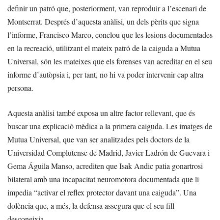
definir un patró que, posteriorment, van reproduir a l’escenari de
Montserrat. Després d’aquesta anàlisi, un dels pèrits que signa
l’informe, Francisco Marco, conclou que les lesions documentades
en la recreació, utilitzant el mateix patró de la caiguda a Mutua
Universal, són les mateixes que els forenses van acreditar en el seu
informe d’autòpsia i, per tant, no hi va poder intervenir cap altra
persona.
Aquesta anàlisi també exposa un altre factor rellevant, que és
buscar una explicació mèdica a la primera caiguda. Les imatges de
Mutua Universal, que van ser analitzades pels doctors de la
Universidad Complutense de Madrid, Javier Ladrón de Guevara i
Gema Águila Manso, acrediten que Isak Andic patia gonartrosi
bilateral amb una incapacitat neuromotora documentada que li
impedia “activar el reflex protector davant una caiguda”. Una
dolència que, a més, la defensa assegura que el seu fill
desconeixia.