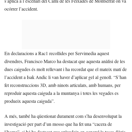
s’aplica a l’escenari del Camí de les Feixades de Montserrat on va
ocórrer l’accident.
En declaracions a Rac1 recollides per Servimedia aquest
divendres, Francisco Marco ha destacat que aquesta anàlisi de les
dues caigudes és molt rellevant i ha recordat que el mateix matí de
l’accident a Isak Andic li van haver d’aplicar gel al genoll. “S’han
fet reconstruccions 3D, amb ninots articulats, amb humans, per
reproduir aquesta caiguda a la muntanya i totes les vegades es
produeix aquesta caiguda”.
A més, també ha qüestionat durament com s’ha desenvolupat la
investigació per part d’un mosso que ha fet una “cacera de
l’home”, si bé ha destacat que aplaudeix en general la tasca diària