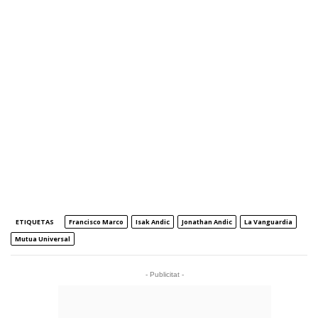
ETIQUETAS
Francisco Marco
Isak Andic
Jonathan Andic
La Vanguardia
Mutua Universal
- Publicitat -