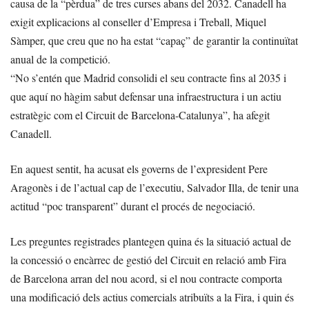
causa de la “pèrdua” de tres curses abans del 2032. Canadell ha
exigit explicacions al conseller d’Empresa i Treball, Miquel
Sàmper, que creu que no ha estat “capaç” de garantir la continuïtat
anual de la competició.
“No s’entén que Madrid consolidi el seu contracte fins al 2035 i
que aquí no hàgim sabut defensar una infraestructura i un actiu
estratègic com el Circuit de Barcelona-Catalunya”, ha afegit
Canadell.
En aquest sentit, ha acusat els governs de l’expresident Pere
Aragonès i de l’actual cap de l’executiu, Salvador Illa, de tenir una
actitud “poc transparent” durant el procés de negociació.
Les preguntes registrades plantegen quina és la situació actual de
la concessió o encàrrec de gestió del Circuit en relació amb Fira
de Barcelona arran del nou acord, si el nou contracte comporta
una modificació dels actius comercials atribuïts a la Fira, i quin és