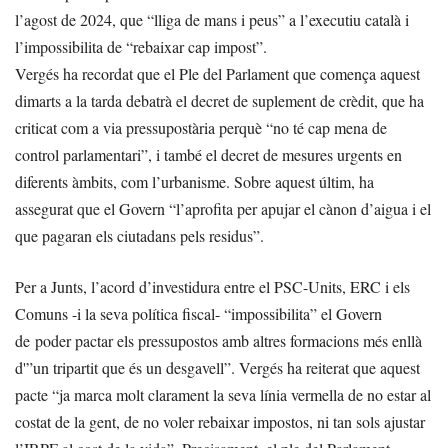
l’agost de 2024, que “lliga de mans i peus” a l’executiu català i
l’impossibilita de “rebaixar cap impost”.
Vergés ha recordat que el Ple del Parlament que comença aquest
dimarts a la tarda debatrà el decret de suplement de crèdit, que ha
criticat com a via pressupostària perquè “no té cap mena de
control parlamentari”, i també el decret de mesures urgents en
diferents àmbits, com l’urbanisme. Sobre aquest últim, ha
assegurat que el Govern “l’aprofita per apujar el cànon d’aigua i el
que pagaran els ciutadans pels residus”.
Per a Junts, l’acord d’investidura entre el PSC-Units, ERC i els
Comuns -i la seva política fiscal- “impossibilita” el Govern
de poder pactar els pressupostos amb altres formacions més enllà
d'”un tripartit que és un desgavell”. Vergés ha reiterat que aquest
pacte “ja marca molt clarament la seva línia vermella de no estar al
costat de la gent, de no voler rebaixar impostos, ni tan sols ajustar