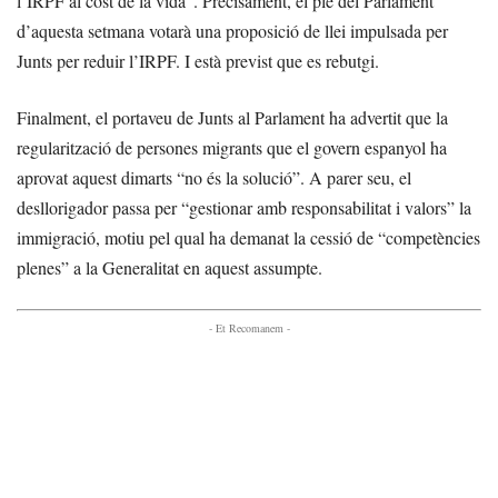
l’IRPF al cost de la vida”. Precisament, el ple del Parlament
d’aquesta setmana votarà una proposició de llei impulsada per
Junts per reduir l’IRPF. I està previst que es rebutgi.
Finalment, el portaveu de Junts al Parlament ha advertit que la
regularització de persones migrants que el govern espanyol ha
aprovat aquest dimarts “no és la solució”. A parer seu, el
desllorigador passa per “gestionar amb responsabilitat i valors” la
immigració, motiu pel qual ha demanat la cessió de “competències
plenes” a la Generalitat en aquest assumpte.
- Et Recomanem -