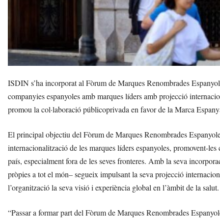
ISDIN s’ha incorporat al Fòrum de Marques Renombrades Espanyoles 
companyies espanyoles amb marques líders amb projecció internaciona
promou la col·laboració públicoprivada en favor de la Marca Espanya,
El principal objectiu del Fòrum de Marques Renombrades Espanyoles és
internacionalització de les marques líders espanyoles, promovent-les c
país, especialment fora de les seves fronteres. Amb la seva incorpo
pròpies a tot el món– segueix impulsant la seva projecció internacio
l’organització la seva visió i experiència global en l’àmbit de la salut.
“Passar a formar part del Fòrum de Marques Renombrades Espanyoles 