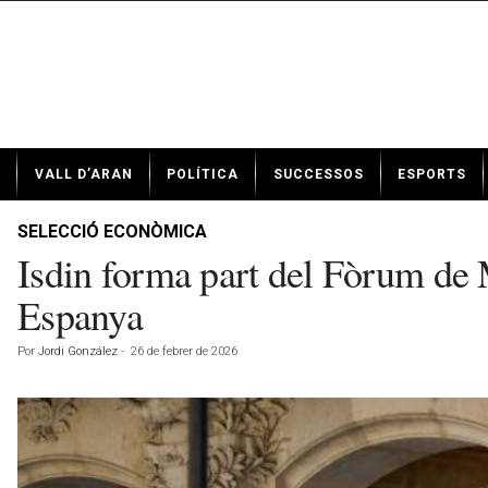
N
VALL D’ARAN
POLÍTICA
SUCCESSOS
ESPORTS
o
t
í
SELECCIÓ ECONÒMICA
c
Isdin forma part del Fòrum de
i
e
Espanya
s
d
Por
Jordi González
-
26 de febrer de 2026
e
V
a
l
l
d