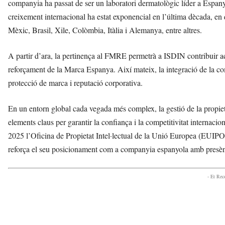
companyia ha passat de ser un laboratori dermatològic líder a Espanya 
creixement internacional ha estat exponencial en l’última dècada, e
Mèxic, Brasil, Xile, Colòmbia, Itàlia i Alemanya, entre altres.
A partir d’ara, la pertinença al FMRE permetrà a ISDIN contribuir acti
reforçament de la Marca Espanya. Així mateix, la integració de la com
protecció de marca i reputació corporativa.
En un entorn global cada vegada més complex, la gestió de la propietat
elements claus per garantir la confiança i la competitivitat internacio
2025 l’Oficina de Propietat Intel·lectual de la Unió Europea (EUI
reforça el seu posicionament com a companyia espanyola amb presència
- Et Re