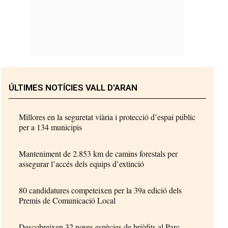
ÚLTIMES NOTÍCIES VALL D'ARAN
Millores en la seguretat viària i protecció d’espai públic
per a 134 municipis
Manteniment de 2.853 km de camins forestals per
assegurar l’accés dels equips d’extinció
80 candidatures competeixen per la 39a edició dels
Premis de Comunicació Local
Descobreixen 32 noves espècies de briòfits al Parc