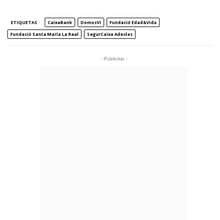
ETIQUETAS
CaixaBank
DomusVi
Fundació Edad&Vida
Fundació Santa María La Real
SegurCaixa Adeslas
- Publicitat -