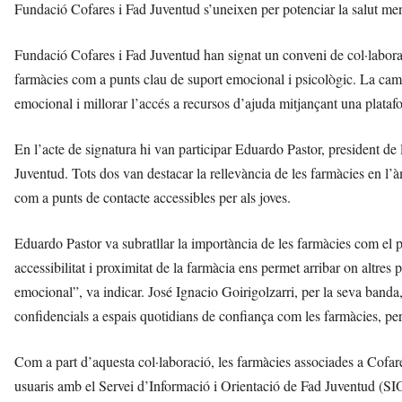
Fundació Cofares i Fad Juventud s’uneixen per potenciar la salut menta
Fundació Cofares i Fad Juventud han signat un conveni de col·laboraci
farmàcies com a punts clau de suport emocional i psicològic. La camp
emocional i millorar l’accés a recursos d’ajuda mitjançant una platafo
En l’acte de signatura hi van participar Eduardo Pastor, president de
Juventud. Tots dos van destacar la rellevància de les farmàcies en l’à
com a punts de contacte accessibles per als joves.
Eduardo Pastor va subratllar la importància de les farmàcies com el pr
accessibilitat i proximitat de la farmàcia ens permet arribar on altres 
emocional”, va indicar. José Ignacio Goirigolzarri, per la seva banda,
confidencials a espais quotidians de confiança com les farmàcies, pe
Com a part d’aquesta col·laboració, les farmàcies associades a Cofa
usuaris amb el Servei d’Informació i Orientació de Fad Juventud (SIOF