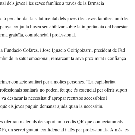
l dels joves i les seves famílies a través de la farmàcia
ó per abordar la salut mental dels joves i les seves famílies, amb les
anya conjunta busca sensibilitzar sobre la importància del benestar
rma gratuïta, confidencial i professional.
 la Fundació Cofares, i José Ignacio Goirigolzarri, president de Fad
mbit de la salut emocional, remarcant la seva proximitat i confiança
imer contacte sanitari per a moltes persones. “La capil·laritat,
professionals sanitaris no poden, fet que és essencial per oferir suport
 va destacar la necessitat d’apropar recursos accessibles i
rquè els joves puguin demanar ajuda quan la necessitin.
res oferiran materials de suport amb codis QR que connectaran els
), un servei gratuït, confidencial i atès per professionals. A més, es