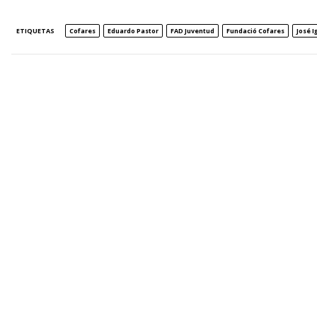
ETIQUETAS
Cofares
Eduardo Pastor
FAD Juventud
Fundació Cofares
José I