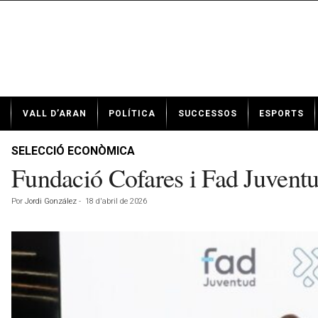
N
VALL D’ARAN
POLÍTICA
SUCCESSOS
ESPORTS
o
t
í
SELECCIÓ ECONÒMICA
c
Fundació Cofares i Fad Juventud
i
e
Por
Jordi González
-
18 d'abril de 2026
s
d
e
V
a
l
l
d