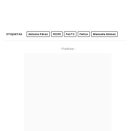
ETIQUETAS
Antonio Pérez
FECPE
FeSTS
Fetico
Manuela Gómez
- Publicitat -