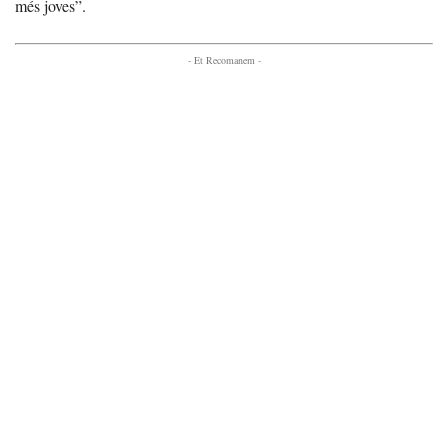
més joves”.
- Et Recomanem -