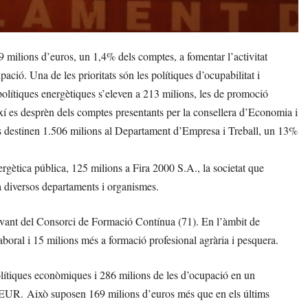
milions d’euros, un 1,4% dels comptes, a fomentar l’activitat
ació. Una de les prioritats són les polítiques d’ocupabilitat i
polítiques energètiques s’eleven a 213 milions, les de promoció
 Així es desprèn dels comptes presentants per la consellera d’Economia i
s destinen 1.506 milions al Departament d’Empresa i Treball, un 13%
.
gètica pública, 125 milions a Fira 2000 S.A., la societat que
a diversos departaments i organismes.
avant del Consorci de Formació Contínua (71). En l’àmbit de
 laboral i 15 milions més a formació profesional agrària i pesquera.
lítiques econòmiques i 286 milions de les d’ocupació en un
 MEUR. Això suposen 169 milions d’euros més que en els últims