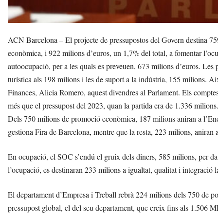
ACN Barcelona – El projecte de pressupostos del Govern destina 759 
econòmica, i 922 milions d’euros, un 1,7% del total, a fomentar l’ocup
autoocupació, per a les quals es preveuen, 673 milions d’euros. Les 
turística als 198 milions i les de suport a la indústria, 155 milions.
Finances, Alicia Romero, aquest divendres al Parlament. Els compte
més que el pressupost del 2023, quan la partida era de 1.336 milions
Dels 750 milions de promoció econòmica, 187 milions aniran a l’Ener
gestiona Fira de Barcelona, mentre que la resta, 223 milions, aniran 
En ocupació, el SOC s’endú el gruix dels diners, 585 milions, per d
l’ocupació, es destinaran 233 milions a igualtat, qualitat i integració
El departament d’Empresa i Treball rebrà 224 milions dels 750 de po
pressupost global, el del seu departament, que creix fins als 1.506