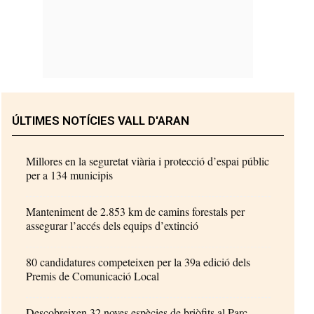
ÚLTIMES NOTÍCIES VALL D'ARAN
Millores en la seguretat viària i protecció d’espai públic
per a 134 municipis
Manteniment de 2.853 km de camins forestals per
assegurar l’accés dels equips d’extinció
80 candidatures competeixen per la 39a edició dels
Premis de Comunicació Local
Descobreixen 32 noves espècies de briòfits al Parc