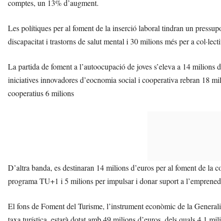
comptes, un 13% d’augment.
Les polítiques per al foment de la inserció laboral tindran un pressup
discapacitat i trastorns de salut mental i 30 milions més per a col·lecti
La partida de foment a l’autoocupació de joves s’eleva a 14 milions d
iniciatives innovadores d’eocnomia social i cooperativa rebran 18 mi
cooperatius 6 milions
D’altra banda, es destinaran 14 milions d’euros per al foment de la c
programa TU+1 i 5 milions per impulsar i donar suport a l’emprened
El fons de Foment del Turisme, l’instrument econòmic de la Generalita
taxa turística, estarà dotat amb 49 milions d’euros, dels quals 4,1 milio