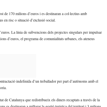
ost de 170 milions d’euros i es destinaran a col·lectius amb
us en risc o situació d’exclusió social.
’euros. La línia de subvencions dels projectes singulars per impulsar
lions d’euros, el programa de comunialitats urbanes, els ateneus
ontractació indefinida d’un treballador per part d’autònoms amb el
oria.
t de Catalunya que redistribueix els diners recaptats a través de la
ns es destinaran a millorar la gestió turística del territori i 3 milions