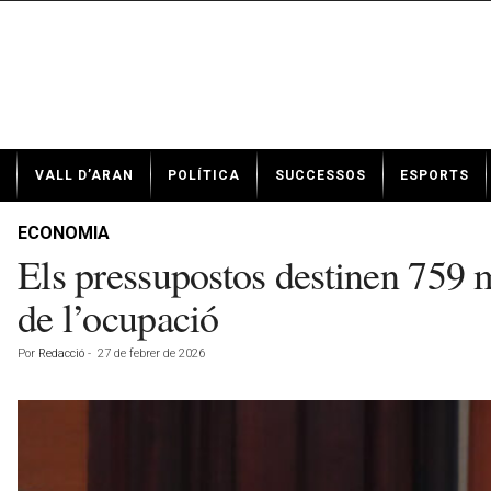
N
VALL D’ARAN
POLÍTICA
SUCCESSOS
ESPORTS
o
t
í
ECONOMIA
c
Els pressupostos destinen 759 m
i
e
de l’ocupació
s
d
Por
Redacció
-
27 de febrer de 2026
e
V
a
l
l
d