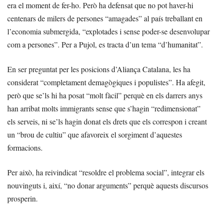
era el moment de fer-ho. Però ha defensat que no pot haver-hi
centenars de milers de persones “amagades” al país treballant en
l’economia submergida, “explotades i sense poder-se desenvolupar
com a persones”. Per a Pujol, es tracta d’un tema “d’humanitat”.
En ser preguntat per les posicions d’Aliança Catalana, les ha
considerat “completament demagògiques i populistes”. Ha afegit,
però que se’ls hi ha posat “molt fàcil” perquè en els darrers anys
han arribat molts immigrants sense que s’hagin “redimensionat”
els serveis, ni se’ls hagin donat els drets que els correspon i creant
un “brou de cultiu” que afavoreix el sorgiment d’aquestes
formacions.
Per això, ha reivindicat “resoldre el problema social”, integrar els
nouvinguts i, així, “no donar arguments” perquè aquests discursos
prosperin.