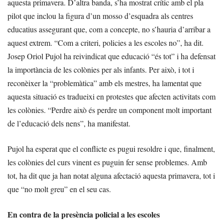
aquesta primavera. D’altra banda, s’ha mostrat crític amb el pla
pilot que inclou la figura d’un mosso d’esquadra als centres
educatius assegurant que, com a concepte, no s’hauria d’arribar a
aquest extrem. “Com a criteri, policies a les escoles no”, ha dit.
Josep Oriol Pujol ha reivindicat que educació “és tot” i ha defensat
la importància de les colònies per als infants. Per això, i tot i
reconèixer la “problemàtica” amb els mestres, ha lamentat que
aquesta situació es tradueixi en protestes que afecten activitats com
les colònies. “Perdre això és perdre un component molt important
de l’educació dels nens”, ha manifestat.
Pujol ha esperat que el conflicte es pugui resoldre i que, finalment,
les colònies del curs vinent es puguin fer sense problemes. Amb
tot, ha dit que ja han notat alguna afectació aquesta primavera, tot i
que “no molt greu” en el seu cas.
En contra de la presència policial a les escoles