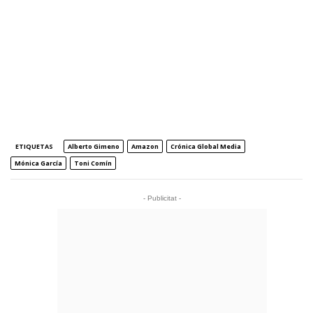
ETIQUETAS
Alberto Gimeno
Amazon
Crónica Global Media
Mónica García
Toni Comín
- Publicitat -