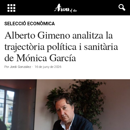
SELECCIÓ ECONÒMICA
Alberto Gimeno analitza la
trajectòria política i sanitària
de Mónica García
Por
Jordi González
-
16 de juny de 2026