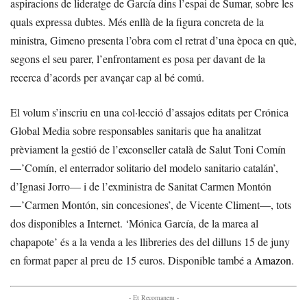
aspiracions de lideratge de García dins l’espai de Sumar, sobre les
quals expressa dubtes. Més enllà de la figura concreta de la
ministra, Gimeno presenta l’obra com el retrat d’una època en què,
segons el seu parer, l’enfrontament es posa per davant de la
recerca d’acords per avançar cap al bé comú.
El volum s’inscriu en una col·lecció d’assajos editats per Crónica
Global Media sobre responsables sanitaris que ha analitzat
prèviament la gestió de l’exconseller català de Salut Toni Comín
—’Comín, el enterrador solitario del modelo sanitario catalán’,
d’Ignasi Jorro— i de l’exministra de Sanitat Carmen Montón
—’Carmen Montón, sin concesiones’, de Vicente Climent—, tots
dos disponibles a Internet. ‘Mónica García, de la marea al
chapapote’ és a la venda a les llibreries des del dilluns 15 de juny
en format paper al preu de 15 euros. Disponible també a
Amazon
.
- Et Recomanem -